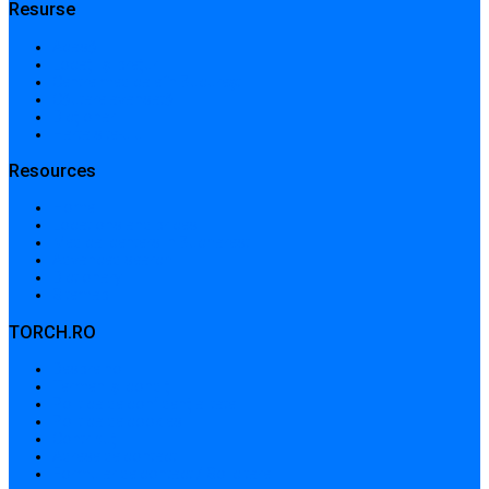
Resurse
Acasă
Locații și prețuri
Centre medicale în București
Căutare avansată
Dicționar
Harta site-ului
Resources
Home
Locations and prices
Medical centers in Bucharest
Advanced search
Dictionary
Sitemap
TORCH.RO
Despre noi
Termeni și condiții
Politica de confidențialitate
Politica de cookies
Contribuții
Adrese de contact
Formular de contact / Solicitare