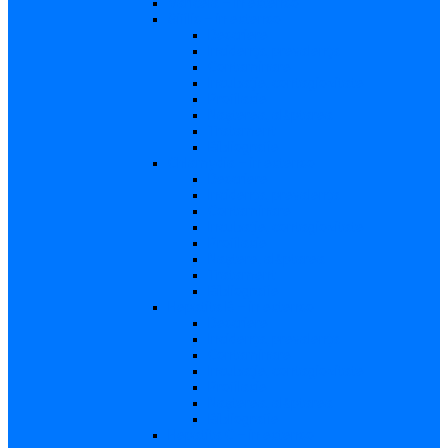
Varicela – in extenso
Sifilis – in extenso
Descriere
Incidenţa, prevalenţa
Contaminare
Incubaţie, contagiozitate
Profilaxie
Naşterea, alăptarea
Tratament
Bibliografie
Chlamydia – in extenso
Descriere
Incidența, prevalența
Contaminare
Incubație, contagiozitate
Profilaxie
Naştere, alăptarea
Tratament
Bibliografie
Hepatita B – in extenso
Descriere
Incidența, prevalența
Contaminare
Incubaţie, contagiozitate
Profilaxie
Naşterea, alăptarea
Bibliografie
Hepatita C – in extenso