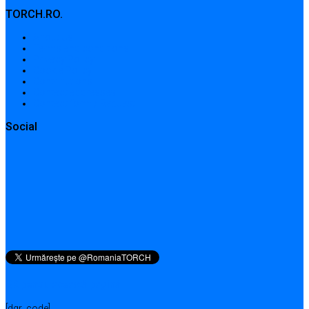
TORCH.RO.
About Us
Terms and conditions
Privacy Policy
Cookie Policy
Contributions
Contact addresses
Contact form / Request
Social
QR pentru această pagină
[dqr_code]