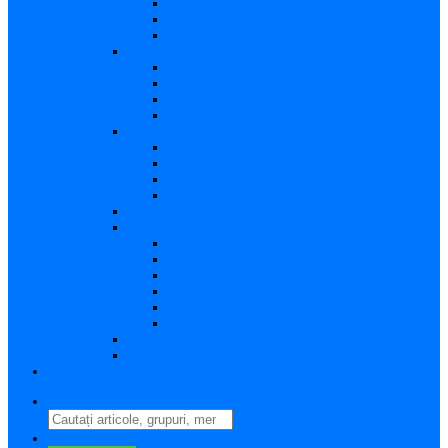
Vizualizare
Editare
Poza de profil
Notificări
Citite
Necitite
Sortare
Acțiuni multiple
Mesaje
Primite
Importante
Trimise
Mesaj nou
Conversația
Fișiere
Fișierele mele
Fișiere partajate
Editare fișier
Căutare fișier
Fișier nou
Situație fișiere
Directoare
Ștergere
Comutator limbă
search
perm_identity
Conectați-vă