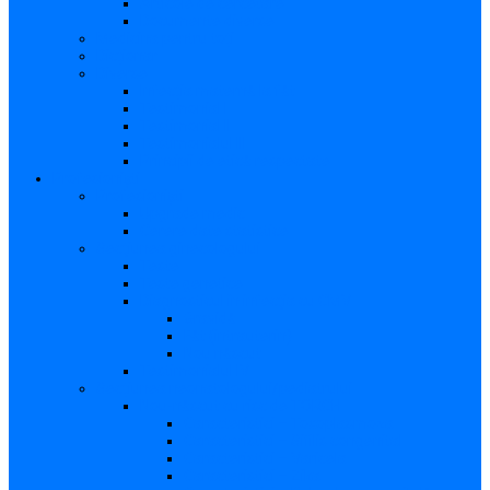
Articole de cercetare
Documente diverse
Medicina pentru toți
Dicționar
Diverse
Infecția maternă la făt
Testimonial I
Testimonial II
Testimonialul III
Principii de etică respectate
Profesioniști
Profesioniști
Upgrade medic
Cerere date statistice
Secţiunea ginecologului
Teste
Teste genetice
Diagnosticul în infecţia cu CMV
Gravidă
Făt (intrauterin)
Nou născut
Testimonialul IV
Secțiunea neonatologului/pediatrului
Nou-născut cu risc de TORCH
Caracteristici – Toxoplasmoza
Caracteristici – Sifilis congenital
Caracteristici – Varicela
Caracteristici – Zika