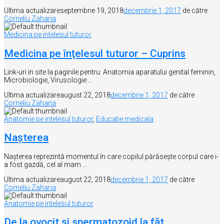
Ultima actualizare
septembrie 19, 2018
decembrie 1, 2017
de către
Corneliu Zaharia
Medicina pe intelesul tuturor
Medicina pe înţelesul tuturor – Cuprins
Link-uri in site la paginile pentru: Anatomia aparatului genital feminin,
Microbiologie, Virusologie …
Ultima actualizare
august 22, 2018
decembrie 1, 2017
de către
Corneliu Zaharia
Anatomie pe intelesul tuturor
,
Educatie medicala
Nașterea
Nașterea reprezintă momentul în care copilul părăsește corpul care i-
a fost gazdă, cel al mam …
Ultima actualizare
august 22, 2018
decembrie 1, 2017
de către
Corneliu Zaharia
Anatomie pe intelesul tuturor
De la ovocit şi spermatozoid la făt