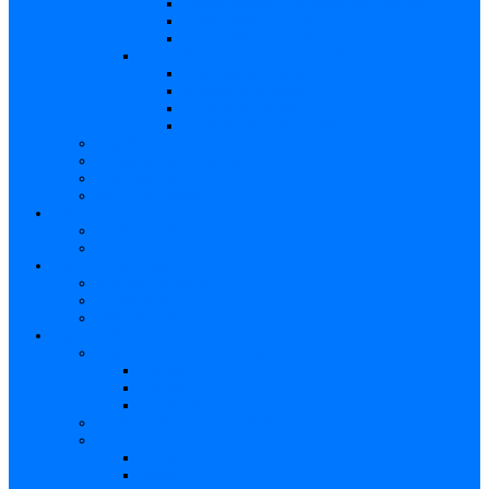
Caracteristici – Rubeola congenitală
Caracteristici – CMV
Caracteristici – Herpes
Nou-născut – Infecție congenitală
Manifestări clinice
Evaluarea specifică
Evaluarea inițială
Manifestări clinice specifice
Algoritmi de diagnostic
Consecinţele infecţiilor TORCH
Documente
Baza de cunoștințe
Părinți
Copii cu TORCH
Fundația CMV (SUA)
Contul meu TORCH
Articole Favorite
Conectare
Înregistrare
Asistență
Prezentare generală a site-ului
Partea 1
Partea 2
Partea 3
Contul meu – Introducere
Contul meu
Trimiteri
Profil