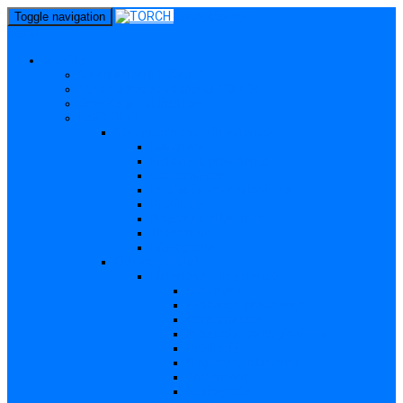
perm_identity
Toggle navigation
menu
Gravide
Ce înseamnă TORCH?
Cui se adresează site-ul TORCH
Gravide și Publicul larg
Boli TORCH
Toxoplasmoza – in extenso
Descriere
Incidența, prevalența
Contaminare
Incubație, contagiozitate
Profilaxie
Nașterea, alăptarea
Tratament
Bibliografie
Others (Altele)
Listerioza – in extenso
Descriere
Incidența, prevalența
Contaminare
Incubație, contagiozitate
Profilaxie
Nașterea, alăptarea
Tratament
Bibliografie