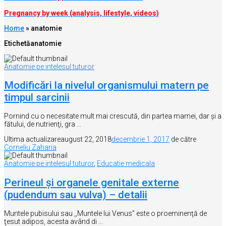
Pregnancy by week (analysis, lifestyle, videos)
Home
»
anatomie
Etichetă
anatomie
Anatomie pe intelesul tuturor
Modificări la nivelul organismului matern pe
timpul sarcinii
Pornind cu o necesitate mult mai crescută, din partea mamei, dar şi a
fătului, de nutrienţi, gra …
Ultima actualizare
august 22, 2018
decembrie 1, 2017
de către
Corneliu Zaharia
Anatomie pe intelesul tuturor
,
Educatie medicala
Perineul și organele genitale externe
(pudendum sau vulva) – detalii
Muntele pubisului sau ,,Muntele lui Venus” este o proeminenţă de
ţesut adipos, acesta având di …