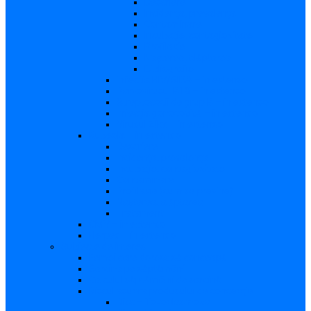
Descriere
Incidenţa, prevalenţa
Contaminare
Incubaţie, contagiozitate
Profilaxie
Naşterea, alăptarea
Bibliografie
infecția HIV/SIDA – in extenso
Parvovirusul B19 – in extenso
Streptococii de grup B – in extenso
Infecţia gonococică – in extenso
Virusul Zika – in extenso
Rubeola – in extenso
Descriere
Incidenţa, prevalenţa
Incubaţie, contagiozitate
Contaminare
Profilaxie (cum se previne)
Naşterea, alăptarea
Tratament
CMV – in extenso
Herpes – in extenso
Subiecte de interes
Femei care doresc să conceapă
Sarcina pe săptămâni
Calculul săptămânii de sarcină
Riscul asupra produsului de concepţie
Risc – Toxoplasmoza