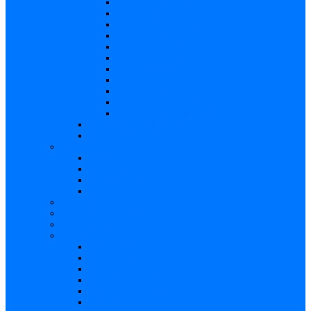
Risc – Listerioza
Risc – Sifilis
Risc – Parvovirusul B19
Risc – Varicela
Risc – Hepatita B
Risc – Hepatita C
Risc – HIV/SIDA
Risc – Streptococii de grup B
Risc – Rubeola
Risc – Virusul citomegalic
Risc – Virusul herpes simplex
Reproducere asistată
Date statistice medicale
Analize
Explicaţii analize
Locații și prețuri
Interpretare rezultate CMV
Ghid explicativ
Chestionar
Chestionar screening
Întrebări şi răspunsuri
Documentare
Cărți, cursuri, teze de doctorat, ghiduri
Prezentări
Articole medicale
Videoclipuri – TORCH
Programe Android
Aplicații – AppStore