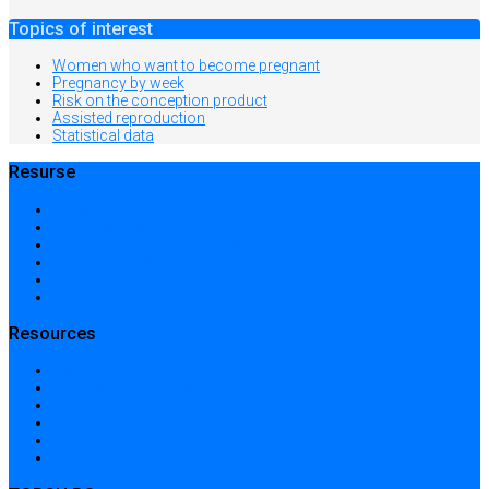
Topics of interest
Women who want to become pregnant
Pregnancy by week
Risk on the conception product
Assisted reproduction
Statistical data
Resurse
Acasă
Locații și prețuri
Centre medicale în București
Căutare avansată
Dicționar
Harta site-ului
Resources
Home
Locations and prices
Medical centers in Bucharest
Advanced search
Dictionary
Sitemap