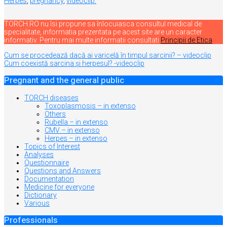
Herpes
,
pregnancy
,
videoclip.
TORCH.RO nu îsi propune sa înlocuiasca consultul medical de
specialitate, informatia prezentata pe acest site are un caracter
informativ. Pentru mai multe informatii consultati
Principii de Etica
Navigare
Cum se procedează dacă ai varicelă în timpul sarcinii? – videoclip
Cum coexistă sarcina şi herpesul? -videoclip
în
articole
Pregnant and the general public
TORCH diseases
Toxoplasmosis – in extenso
Others
Rubella – in extenso
CMV – in extenso
Herpes – in extenso
Topics of Interest
Analyses
Questionnaire
Questions and Answers
Documentation
Medicine for everyone
Dictionary
Various
Professionals