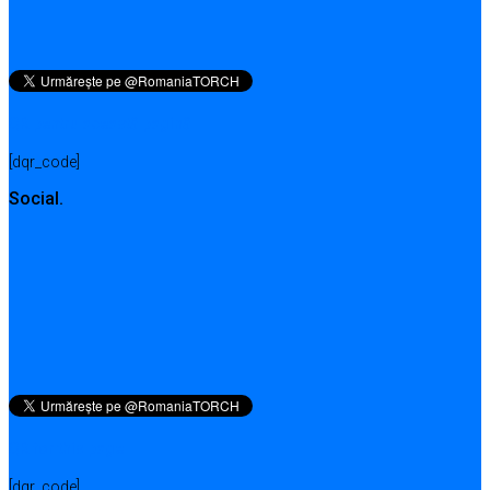
QR pentru această pagină
[dqr_code]
Social.
QR for this page
[dqr_code]