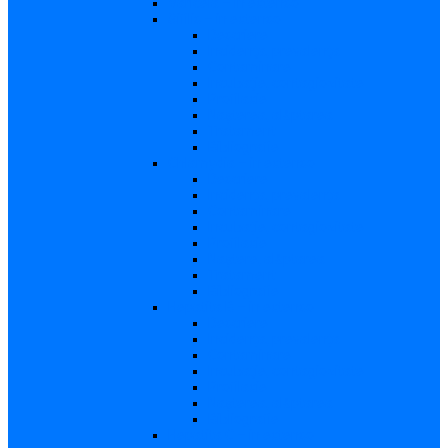
Varicela – in extenso
Sifilis – in extenso
Descriere
Incidenţa, prevalenţa
Contaminare
Incubaţie, contagiozitate
Profilaxie
Naşterea, alăptarea
Tratament
Bibliografie
Chlamydia – in extenso
Descriere
Incidența, prevalența
Contaminare
Incubație, contagiozitate
Profilaxie
Naştere, alăptarea
Tratament
Bibliografie
Hepatita B – in extenso
Descriere
Incidența, prevalența
Contaminare
Incubaţie, contagiozitate
Profilaxie
Naşterea, alăptarea
Bibliografie
Hepatita C – in extenso