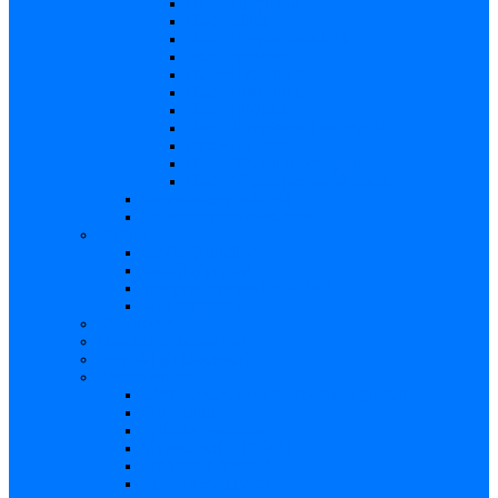
Risc – Listerioza
Risc – Sifilis
Risc – Parvovirusul B19
Risc – Varicela
Risc – Hepatita B
Risc – Hepatita C
Risc – HIV/SIDA
Risc – Streptococii de grup B
Risc – Rubeola
Risc – Virusul citomegalic
Risc – Virusul herpes simplex
Reproducere asistată
Date statistice medicale
Analize
Explicaţii analize
Locații și prețuri
Interpretare rezultate CMV
Ghid explicativ
Chestionar
Chestionar screening
Întrebări şi răspunsuri
Documentare
Cărți, cursuri, teze de doctorat, ghiduri
Prezentări
Articole medicale
Videoclipuri – TORCH
Programe Android
Aplicații – AppStore