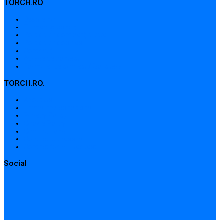
TORCH.RO
Despre noi
Termeni și condiții
Politica de confidențialitate
Politica de cookies
Contribuții
Adrese de contact
Formular de contact / Solicitare
TORCH.RO.
About Us
Terms and conditions
Privacy Policy
Cookie Policy
Contributions
Contact addresses
Contact form / Request
Social