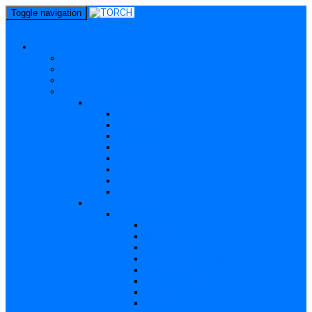
perm_identity
Toggle navigation
menu
Gravide
Ce înseamnă TORCH?
Cui se adresează site-ul TORCH
Gravide și Publicul larg
Boli TORCH
Toxoplasmoza – in extenso
Descriere
Incidența, prevalența
Contaminare
Incubație, contagiozitate
Profilaxie
Nașterea, alăptarea
Tratament
Bibliografie
Others (Altele)
Listerioza – in extenso
Descriere
Incidența, prevalența
Contaminare
Incubație, contagiozitate
Profilaxie
Nașterea, alăptarea
Tratament
Bibliografie