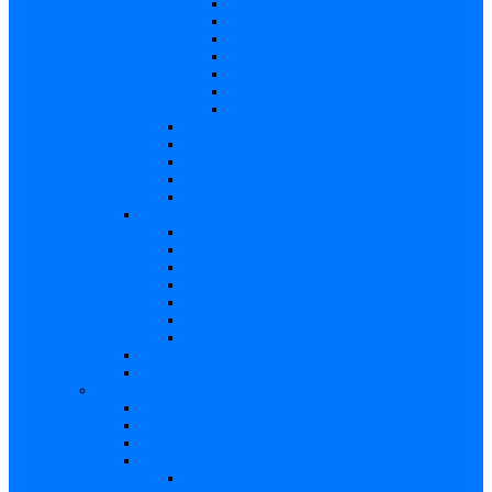
Descriere
Incidenţa, prevalenţa
Contaminare
Incubaţie, contagiozitate
Profilaxie
Naşterea, alăptarea
Bibliografie
infecția HIV/SIDA – in extenso
Parvovirusul B19 – in extenso
Streptococii de grup B – in extenso
Infecţia gonococică – in extenso
Virusul Zika – in extenso
Rubeola – in extenso
Descriere
Incidenţa, prevalenţa
Incubaţie, contagiozitate
Contaminare
Profilaxie (cum se previne)
Naşterea, alăptarea
Tratament
CMV – in extenso
Herpes – in extenso
Subiecte de interes
Femei care doresc să conceapă
Sarcina pe săptămâni
Calculul săptămânii de sarcină
Riscul asupra produsului de concepţie
Risc – Toxoplasmoza