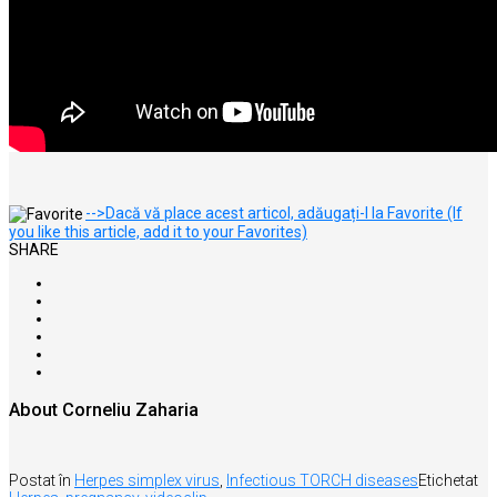
-->Dacă vă place acest articol, adăugați-l la Favorite (If
you like this article, add it to your Favorites)
SHARE
About Corneliu Zaharia
Postat în
Herpes simplex virus
,
Infectious TORCH diseases
Etichetat