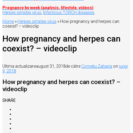
Pregnancy by week (analysis, lifestyle, videos)
Herpes simplex virus
,
Infectious TORCH diseases
Home
»
Herpes simplex virus
»
How pregnancy and herpes can
coexist? – videoclip
How pregnancy and herpes can
coexist? – videoclip
Ultima actualizare
august 31, 2018
de către
Corneliu Zaharia
on
iunie
9, 2018
How pregnancy and herpes can coexist? –
videoclip
SHARE