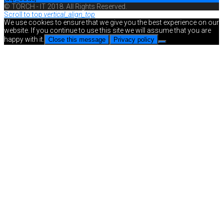
© TORCH - IT 2018. All Rights Reserved.
Scroll to top
vertical_align_top
We use cookies to ensure that we give you the best experience on our
website. If you continue to use this site we will assume that you are
happy with it.
Close this message
Privacy policy