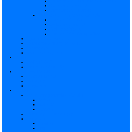
Caracteristici – Rubeola congenitală
Caracteristici – CMV
Caracteristici – Herpes
Nou-născut – Infecție congenitală
Manifestări clinice
Evaluarea specifică
Evaluarea inițială
Manifestări clinice specifice
Algoritmi de diagnostic
Consecinţele infecţiilor TORCH
Documente
Baza de cunoștințe
Părinți
Copii cu TORCH
Fundația CMV (SUA)
Contul meu TORCH
Articole Favorite
Conectare
Înregistrare
Asistență
Prezentare generală a site-ului
Partea 1
Partea 2
Partea 3
Contul meu – Introducere
Contul meu
Trimiteri
Profil