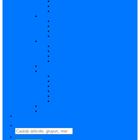
Vizualizare
Editare
Poza de profil
Notificări
Citite
Necitite
Sortare
Acțiuni multiple
Mesaje
Primite
Importante
Trimise
Mesaj nou
Conversația
Fișiere
Fișierele mele
Fișiere partajate
Editare fișier
Căutare fișier
Fișier nou
Situație fișiere
Directoare
Ștergere
Comutator limbă
search
perm_identity
Conectați-vă