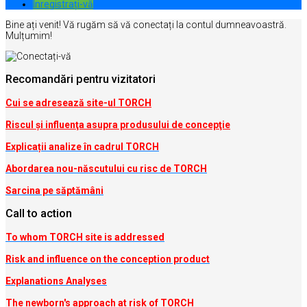
Inregistrați-vă
Bine ați venit! Vă rugăm să vă conectați la contul dumneavoastră.
Mulțumim!
Recomandări pentru vizitatori
Cui se adresează site-ul TORCH
Riscul şi influenţa asupra produsului de concepţie
Explicații analize în cadrul TORCH
Abordarea nou-născutului cu risc de TORCH
Sarcina pe săptămâni
Call to action
To whom TORCH site is addressed
Risk and influence on the conception produc
t
Explanations Analyses
The newborn's approach at risk of TORCH