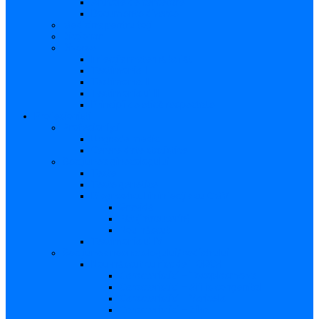
Articole de cercetare
Documente diverse
Medicina pentru toți
Dicționar
Diverse
Infecția maternă la făt
Testimonial I
Testimonial II
Testimonialul III
Principii de etică respectate
Profesioniști
Profesioniști
Upgrade medic
Cerere date statistice
Secţiunea ginecologului
Teste
Teste genetice
Diagnosticul în infecţia cu CMV
Gravidă
Făt (intrauterin)
Nou născut
Testimonialul IV
Secțiunea neonatologului/pediatrului
Nou-născut cu risc de TORCH
Caracteristici – Toxoplasmoza
Caracteristici – Sifilis congenital
Caracteristici – Varicela
Caracteristici – Zika