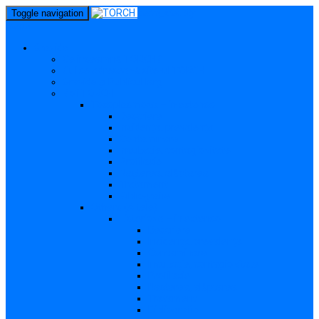
perm_identity
Toggle navigation
menu
Gravide
Ce înseamnă TORCH?
Cui se adresează site-ul TORCH
Gravide și Publicul larg
Boli TORCH
Toxoplasmoza – in extenso
Descriere
Incidența, prevalența
Contaminare
Incubație, contagiozitate
Profilaxie
Nașterea, alăptarea
Tratament
Bibliografie
Others (Altele)
Listerioza – in extenso
Descriere
Incidența, prevalența
Contaminare
Incubație, contagiozitate
Profilaxie
Nașterea, alăptarea
Tratament
Bibliografie