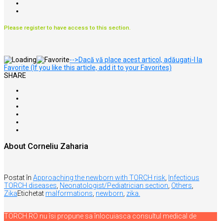
Please register to have access to this section.
-->Dacă vă place acest articol, adăugați-l la
Favorite (If you like this article, add it to your Favorites)
SHARE
About Corneliu Zaharia
Postat în
Approaching the newborn with TORCH risk
,
Infectious
TORCH diseases
,
Neonatologist/Pediatrician section
,
Others
,
Zika
Etichetat
malformations
,
newborn
,
zika.
TORCH.RO nu îsi propune sa înlocuiasca consultul medical de