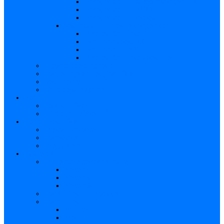
Caracteristici – Rubeola congenitală
Caracteristici – CMV
Caracteristici – Herpes
Nou-născut – Infecție congenitală
Manifestări clinice
Evaluarea specifică
Evaluarea inițială
Manifestări clinice specifice
Algoritmi de diagnostic
Consecinţele infecţiilor TORCH
Documente
Baza de cunoștințe
Părinți
Copii cu TORCH
Fundația CMV (SUA)
Contul meu TORCH
Articole Favorite
Conectare
Înregistrare
Asistență
Prezentare generală a site-ului
Partea 1
Partea 2
Partea 3
Contul meu – Introducere
Contul meu
Trimiteri
Profil