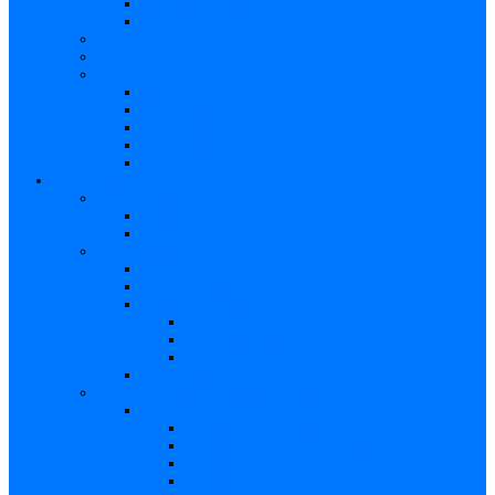
Articole de cercetare
Documente diverse
Medicina pentru toți
Dicționar
Diverse
Infecția maternă la făt
Testimonial I
Testimonial II
Testimonialul III
Principii de etică respectate
Profesioniști
Profesioniști
Upgrade medic
Cerere date statistice
Secţiunea ginecologului
Teste
Teste genetice
Diagnosticul în infecţia cu CMV
Gravidă
Făt (intrauterin)
Nou născut
Testimonialul IV
Secțiunea neonatologului/pediatrului
Nou-născut cu risc de TORCH
Caracteristici – Toxoplasmoza
Caracteristici – Sifilis congenital
Caracteristici – Varicela
Caracteristici – Zika