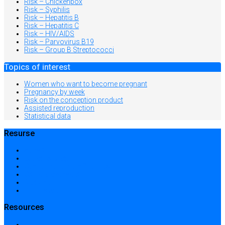
Risk – Chickenpox
Risk – Syphilis
Risk – Hepatitis B
Risk – Hepatitis C
Risk – HIV/AIDS
Risk – Parvovirus B19
Risk – Group B Streptococci
Topics of interest
Women who want to become pregnant
Pregnancy by week
Risk on the conception product
Assisted reproduction
Statistical data
Resurse
Acasă
Locații și prețuri
Centre medicale în București
Căutare avansată
Dicționar
Harta site-ului
Resources
Home