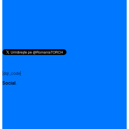
QR pentru această pagină
[dqr_code]
Social.