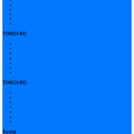
Locations and prices
Medical centers in Bucharest
Advanced search
Dictionary
Sitemap
TORCH.RO
Despre noi
Termeni și condiții
Politica de confidențialitate
Politica de cookies
Contribuții
Adrese de contact
Formular de contact / Solicitare
TORCH.RO.
About Us
Terms and conditions
Privacy Policy
Cookie Policy
Contributions
Contact addresses
Contact form / Request
Social