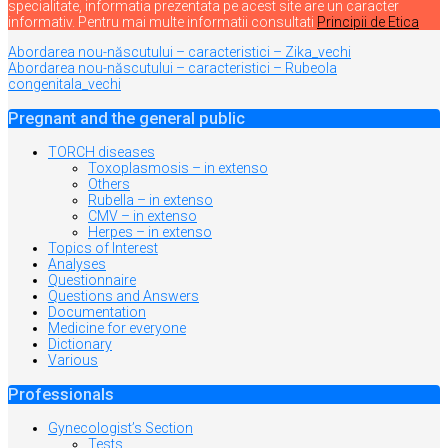
specialitate, informatia prezentata pe acest site are un caracter
informativ. Pentru mai multe informatii consultati
Principii de Etica
Navigare
Abordarea nou-născutului – caracteristici – Zika_vechi
Abordarea nou-născutului – caracteristici – Rubeola
în
congenitala_vechi
articole
Pregnant and the general public
TORCH diseases
Toxoplasmosis – in extenso
Others
Rubella – in extenso
CMV – in extenso
Herpes – in extenso
Topics of Interest
Analyses
Questionnaire
Questions and Answers
Documentation
Medicine for everyone
Dictionary
Various
Professionals
Gynecologist’s Section
Tests