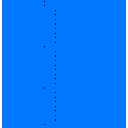
Varicela – in extenso
Sifilis – in extenso
Descriere
Incidenţa, prevalenţa
Contaminare
Incubaţie, contagiozitate
Profilaxie
Naşterea, alăptarea
Tratament
Bibliografie
Chlamydia – in extenso
Descriere
Incidența, prevalența
Contaminare
Incubație, contagiozitate
Profilaxie
Naştere, alăptarea
Tratament
Bibliografie
Hepatita B – in extenso
Descriere
Incidența, prevalența
Contaminare
Incubaţie, contagiozitate
Profilaxie
Naşterea, alăptarea
Bibliografie
Hepatita C – in extenso