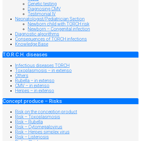
Genetic testing
Diagnosing CMV
Testimonial IV
Neonatologist/Pediatrician Section
Newborn child with TORCH risk
Newborn – Congenital infection
Diagnostic algorithms
Consequences of TORCH infections
Knowledge Base
T.O.R.C.H. diseases
Infectious diseases TORCH
Toxoplasmosis – in extenso
Others
Rubella – in extenso
CMV – in extenso
Herpes – in extenso
Concept produce – Risks
Risk on the conception product
Risk – Toxoplasmosis
Risk – Rubella
Risk – Cytomegalovirus
Risk – Herpes simplex virus
Risk – Listeriosis