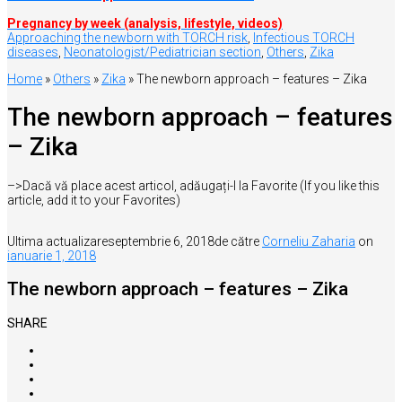
Pregnancy by week (analysis, lifestyle, videos)
Approaching the newborn with TORCH risk
,
Infectious TORCH
diseases
,
Neonatologist/Pediatrician section
,
Others
,
Zika
Home
»
Others
»
Zika
»
The newborn approach – features – Zika
The newborn approach – features
– Zika
–>Dacă vă place acest articol, adăugați-l la Favorite (If you like this
article, add it to your Favorites)
Ultima actualizare
septembrie 6, 2018
de către
Corneliu Zaharia
on
ianuarie 1, 2018
The newborn approach – features – Zika
SHARE