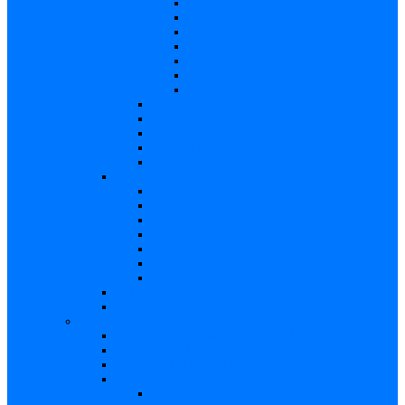
Descriere
Incidenţa, prevalenţa
Contaminare
Incubaţie, contagiozitate
Profilaxie
Naşterea, alăptarea
Bibliografie
infecția HIV/SIDA – in extenso
Parvovirusul B19 – in extenso
Streptococii de grup B – in extenso
Infecţia gonococică – in extenso
Virusul Zika – in extenso
Rubeola – in extenso
Descriere
Incidenţa, prevalenţa
Incubaţie, contagiozitate
Contaminare
Profilaxie (cum se previne)
Naşterea, alăptarea
Tratament
CMV – in extenso
Herpes – in extenso
Subiecte de interes
Femei care doresc să conceapă
Sarcina pe săptămâni
Calculul săptămânii de sarcină
Riscul asupra produsului de concepţie
Risc – Toxoplasmoza