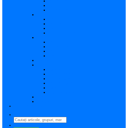
Vizualizare
Editare
Poza de profil
Notificări
Citite
Necitite
Sortare
Acțiuni multiple
Mesaje
Primite
Importante
Trimise
Mesaj nou
Conversația
Fișiere
Fișierele mele
Fișiere partajate
Editare fișier
Căutare fișier
Fișier nou
Situație fișiere
Directoare
Ștergere
Comutator limbă
search
perm_identity
Conectați-vă