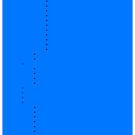
Risc – Listerioza
Risc – Sifilis
Risc – Parvovirusul B19
Risc – Varicela
Risc – Hepatita B
Risc – Hepatita C
Risc – HIV/SIDA
Risc – Streptococii de grup B
Risc – Rubeola
Risc – Virusul citomegalic
Risc – Virusul herpes simplex
Reproducere asistată
Date statistice medicale
Analize
Explicaţii analize
Locații și prețuri
Interpretare rezultate CMV
Ghid explicativ
Chestionar
Chestionar screening
Întrebări şi răspunsuri
Documentare
Cărți, cursuri, teze de doctorat, ghiduri
Prezentări
Articole medicale
Videoclipuri – TORCH
Programe Android
Aplicații – AppStore