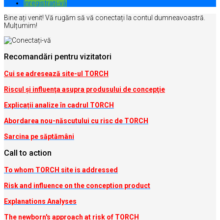
Inregistrați-vă
Bine ați venit! Vă rugăm să vă conectați la contul dumneavoastră.
Mulțumim!
Recomandări pentru vizitatori
Cui se adresează site-ul TORCH
Riscul şi influenţa asupra produsului de concepţie
Explicații analize în cadrul TORCH
Abordarea nou-născutului cu risc de TORCH
Sarcina pe săptămâni
Call to action
To whom TORCH site is addressed
Risk and influence on the conception produc
t
Explanations Analyses
The newborn's approach at risk of TORCH