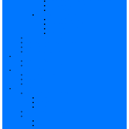
Caracteristici – Rubeola congenitală
Caracteristici – CMV
Caracteristici – Herpes
Nou-născut – Infecție congenitală
Manifestări clinice
Evaluarea specifică
Evaluarea inițială
Manifestări clinice specifice
Algoritmi de diagnostic
Consecinţele infecţiilor TORCH
Documente
Baza de cunoștințe
Părinți
Copii cu TORCH
Fundația CMV (SUA)
Contul meu TORCH
Articole Favorite
Conectare
Înregistrare
Asistență
Prezentare generală a site-ului
Partea 1
Partea 2
Partea 3
Contul meu – Introducere
Contul meu
Trimiteri
Profil