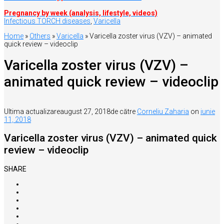
Pregnancy by week (analysis, lifestyle, videos)
Infectious TORCH diseases
,
Varicella
Home
»
Others
»
Varicella
»
Varicella zoster virus (VZV) – animated
quick review – videoclip
Varicella zoster virus (VZV) –
animated quick review – videoclip
Ultima actualizare
august 27, 2018
de către
Corneliu Zaharia
on
iunie
11, 2018
Varicella zoster virus (VZV) – animated quick
review – videoclip
SHARE