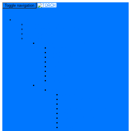
perm_identity
Toggle navigation
menu
Gravide
Ce înseamnă TORCH?
Cui se adresează site-ul TORCH
Gravide și Publicul larg
Boli TORCH
Toxoplasmoza – in extenso
Descriere
Incidența, prevalența
Contaminare
Incubație, contagiozitate
Profilaxie
Nașterea, alăptarea
Tratament
Bibliografie
Others (Altele)
Listerioza – in extenso
Descriere
Incidența, prevalența
Contaminare
Incubație, contagiozitate
Profilaxie
Nașterea, alăptarea
Tratament
Bibliografie