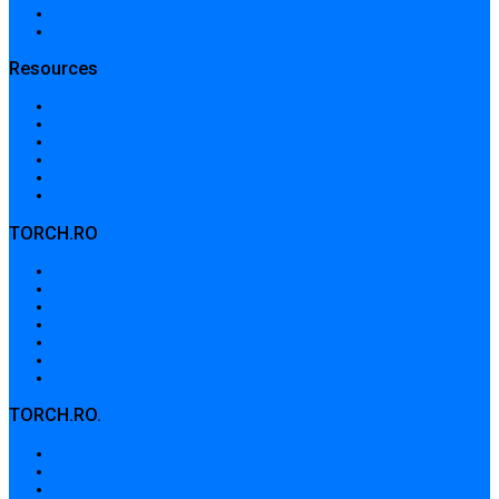
Dicționar
Harta site-ului
Resources
Home
Locations and prices
Medical centers in Bucharest
Advanced search
Dictionary
Sitemap
TORCH.RO
Despre noi
Termeni și condiții
Politica de confidențialitate
Politica de cookies
Contribuții
Adrese de contact
Formular de contact / Solicitare
TORCH.RO.
About Us
Terms and conditions
Privacy Policy