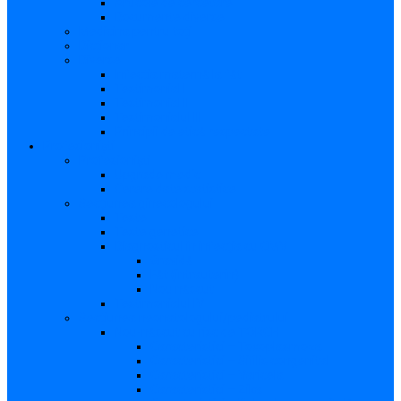
Articole de cercetare
Documente diverse
Medicina pentru toți
Dicționar
Diverse
Infecția maternă la făt
Testimonial I
Testimonial II
Testimonialul III
Principii de etică respectate
Profesioniști
Profesioniști
Upgrade medic
Cerere date statistice
Secţiunea ginecologului
Teste
Teste genetice
Diagnosticul în infecţia cu CMV
Gravidă
Făt (intrauterin)
Nou născut
Testimonialul IV
Secțiunea neonatologului/pediatrului
Nou-născut cu risc de TORCH
Caracteristici – Toxoplasmoza
Caracteristici – Sifilis congenital
Caracteristici – Varicela
Caracteristici – Zika