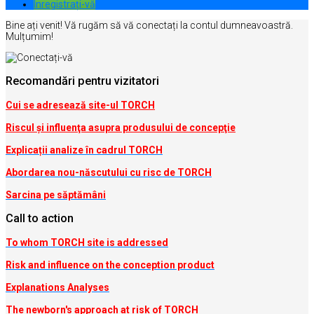
Inregistrați-vă
Bine ați venit! Vă rugăm să vă conectați la contul dumneavoastră.
Mulțumim!
Recomandări pentru vizitatori
Cui se adresează site-ul TORCH
Riscul şi influenţa asupra produsului de concepţie
Explicații analize în cadrul TORCH
Abordarea nou-născutului cu risc de TORCH
Sarcina pe săptămâni
Call to action
To whom TORCH site is addressed
Risk and influence on the conception produc
t
Explanations Analyses
The newborn's approach at risk of TORCH