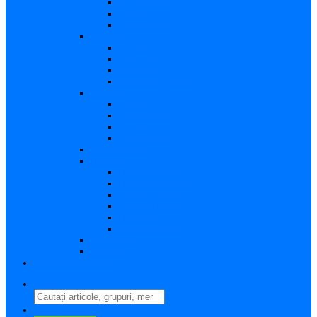
Vizualizare
Editare
Poza de profil
Notificări
Citite
Necitite
Sortare
Acțiuni multiple
Mesaje
Primite
Importante
Trimise
Mesaj nou
Conversația
Fișiere
Fișierele mele
Fișiere partajate
Editare fișier
Căutare fișier
Fișier nou
Situație fișiere
Directoare
Ștergere
Comutator limbă
search
perm_identity
Conectați-vă