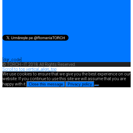
QR for this page
[dqr_code]
© TORCH - IT 2018. All Rights Reserved.
Scroll to top
vertical_align_top
We use cookies to ensure that we give you the best experience on our
website. If you continue to use this site we will assume that you are
happy with it.
Close this message
Privacy policy