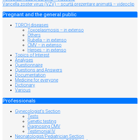
Varicella zoster virus (VZV) – scurtă prezentare animată – videoclip
în
articole
Pregnant and the general public
TORCH diseases
Toxoplasmosis – in extenso
Others
Rubella – in extenso
CMV – in extenso
Herpes – in extenso
Topics of Interest
Analyses
Questionnaire
Questions and Answers
Documentation
Medicine for everyone
Dictionary
Various
Professionals
Gynecologist’s Section
Tests
Genetic testing
Diagnosing CMV
Testimonial IV
Neonatologist/Pediatrician Section