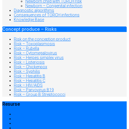
Newborn child with TORCH risk
Newborn – Congenital infection
Diagnostic algorithms
Consequences of TORCH infections
Knowledge Base
Concept produce – Risks
Risk on the conception product
Risk – Toxoplasmosis
Risk – Rubella
Risk – Cytomegalovirus
Risk – Herpes simplex virus
Risk – Listeriosis
Risk – Chickenpox
Risk – Syphilis
Risk – Hepatitis B
Risk – Hepatitis C
Risk – HIV/AIDS
Risk – Parvovirus B19
Risk – Group B Streptococci
Resurse
Acasă
Locații și prețuri
Centre medicale în București
Căutare avansată