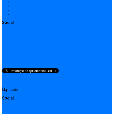
Cookie Policy
Contributions
Contact addresses
Contact form / Request
Social
QR pentru această pagină
[dqr_code]
Social.