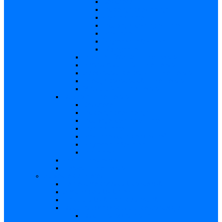
Descriere
Incidenţa, prevalenţa
Contaminare
Incubaţie, contagiozitate
Profilaxie
Naşterea, alăptarea
Bibliografie
infecția HIV/SIDA – in extenso
Parvovirusul B19 – in extenso
Streptococii de grup B – in extenso
Infecţia gonococică – in extenso
Virusul Zika – in extenso
Rubeola – in extenso
Descriere
Incidenţa, prevalenţa
Incubaţie, contagiozitate
Contaminare
Profilaxie (cum se previne)
Naşterea, alăptarea
Tratament
CMV – in extenso
Herpes – in extenso
Subiecte de interes
Femei care doresc să conceapă
Sarcina pe săptămâni
Calculul săptămânii de sarcină
Riscul asupra produsului de concepţie
Risc – Toxoplasmoza