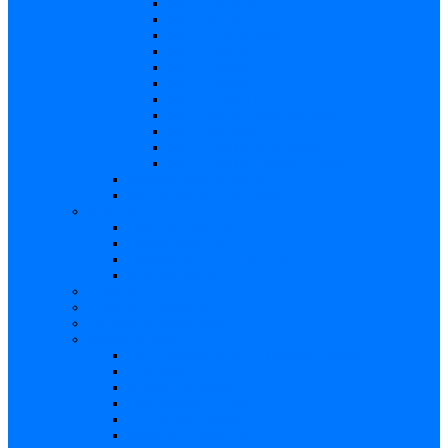
Risc – Listerioza
Risc – Sifilis
Risc – Parvovirusul B19
Risc – Varicela
Risc – Hepatita B
Risc – Hepatita C
Risc – HIV/SIDA
Risc – Streptococii de grup B
Risc – Rubeola
Risc – Virusul citomegalic
Risc – Virusul herpes simplex
Reproducere asistată
Date statistice medicale
Analize
Explicaţii analize
Locații și prețuri
Interpretare rezultate CMV
Ghid explicativ
Chestionar
Chestionar screening
Întrebări şi răspunsuri
Documentare
Cărți, cursuri, teze de doctorat, ghiduri
Prezentări
Articole medicale
Videoclipuri – TORCH
Programe Android
Aplicații – AppStore