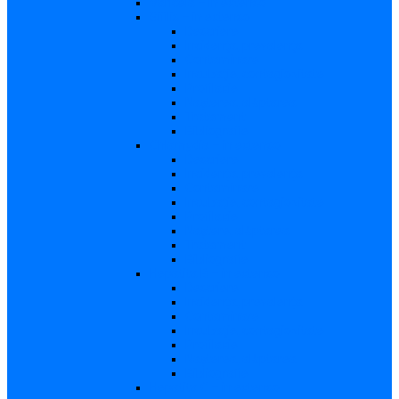
Varicela – in extenso
Sifilis – in extenso
Descriere
Incidenţa, prevalenţa
Contaminare
Incubaţie, contagiozitate
Profilaxie
Naşterea, alăptarea
Tratament
Bibliografie
Chlamydia – in extenso
Descriere
Incidența, prevalența
Contaminare
Incubație, contagiozitate
Profilaxie
Naştere, alăptarea
Tratament
Bibliografie
Hepatita B – in extenso
Descriere
Incidența, prevalența
Contaminare
Incubaţie, contagiozitate
Profilaxie
Naşterea, alăptarea
Bibliografie
Hepatita C – in extenso