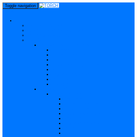
perm_identity
Toggle navigation
menu
Gravide
Ce înseamnă TORCH?
Cui se adresează site-ul TORCH
Gravide și Publicul larg
Boli TORCH
Toxoplasmoza – in extenso
Descriere
Incidența, prevalența
Contaminare
Incubație, contagiozitate
Profilaxie
Nașterea, alăptarea
Tratament
Bibliografie
Others (Altele)
Listerioza – in extenso
Descriere
Incidența, prevalența
Contaminare
Incubație, contagiozitate
Profilaxie
Nașterea, alăptarea
Tratament
Bibliografie