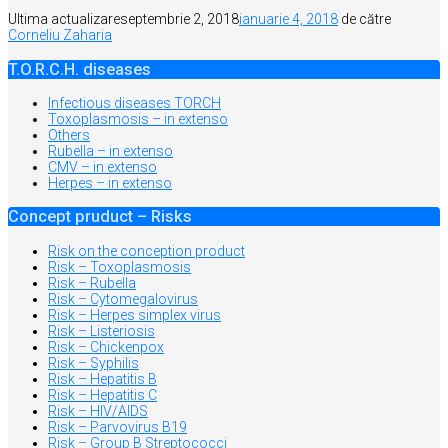
Ultima actualizare
septembrie 2, 2018
ianuarie 4, 2018
de către
Corneliu Zaharia
T.O.R.C.H. diseases
Infectious diseases TORCH
Toxoplasmosis – in extenso
Others
Rubella – in extenso
CMV – in extenso
Herpes – in extenso
Concept pruduct – Risks
Risk on the conception product
Risk – Toxoplasmosis
Risk – Rubella
Risk – Cytomegalovirus
Risk – Herpes simplex virus
Risk – Listeriosis
Risk – Chickenpox
Risk – Syphilis
Risk – Hepatitis B
Risk – Hepatitis C
Risk – HIV/AIDS
Risk – Parvovirus B19
Risk – Group B Streptococci