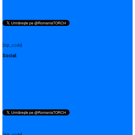
QR pentru această pagină
[dqr_code]
Social.
QR for this page
[dqr_code]