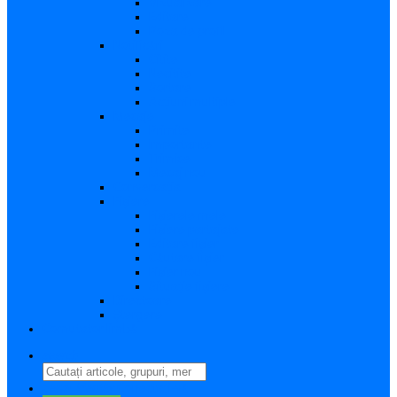
Vizualizare
Editare
Poza de profil
Notificări
Citite
Necitite
Sortare
Acțiuni multiple
Mesaje
Primite
Importante
Trimise
Mesaj nou
Conversația
Fișiere
Fișierele mele
Fișiere partajate
Editare fișier
Căutare fișier
Fișier nou
Situație fișiere
Directoare
Ștergere
Comutator limbă
search
perm_identity
Conectați-vă