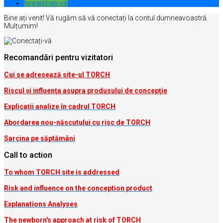
Inregistrați-vă
Bine ați venit! Vă rugăm să vă conectați la contul dumneavoastră.
Mulțumim!
Recomandări pentru vizitatori
Cui se adresează site-ul TORCH
Riscul şi influenţa asupra produsului de concepţie
Explicații analize în cadrul TORCH
Abordarea nou-născutului cu risc de TORCH
Sarcina pe săptămâni
Call to action
To whom TORCH site is addressed
Risk and influence on the conception produc
t
Explanations Analyses
The newborn's approach at risk of TORCH