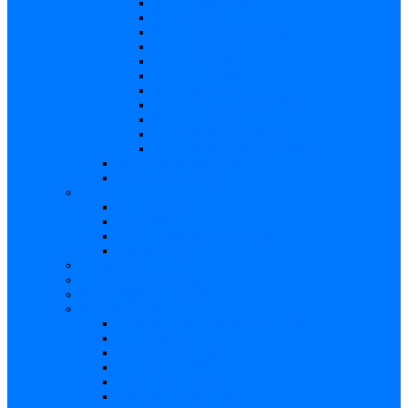
Risc – Listerioza
Risc – Sifilis
Risc – Parvovirusul B19
Risc – Varicela
Risc – Hepatita B
Risc – Hepatita C
Risc – HIV/SIDA
Risc – Streptococii de grup B
Risc – Rubeola
Risc – Virusul citomegalic
Risc – Virusul herpes simplex
Reproducere asistată
Date statistice medicale
Analize
Explicaţii analize
Locații și prețuri
Interpretare rezultate CMV
Ghid explicativ
Chestionar
Chestionar screening
Întrebări şi răspunsuri
Documentare
Cărți, cursuri, teze de doctorat, ghiduri
Prezentări
Articole medicale
Videoclipuri – TORCH
Programe Android
Aplicații – AppStore