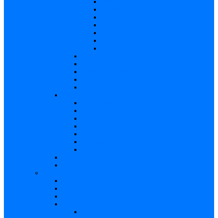
Descriere
Incidenţa, prevalenţa
Contaminare
Incubaţie, contagiozitate
Profilaxie
Naşterea, alăptarea
Bibliografie
infecția HIV/SIDA – in extenso
Parvovirusul B19 – in extenso
Streptococii de grup B – in extenso
Infecţia gonococică – in extenso
Virusul Zika – in extenso
Rubeola – in extenso
Descriere
Incidenţa, prevalenţa
Incubaţie, contagiozitate
Contaminare
Profilaxie (cum se previne)
Naşterea, alăptarea
Tratament
CMV – in extenso
Herpes – in extenso
Subiecte de interes
Femei care doresc să conceapă
Sarcina pe săptămâni
Calculul săptămânii de sarcină
Riscul asupra produsului de concepţie
Risc – Toxoplasmoza