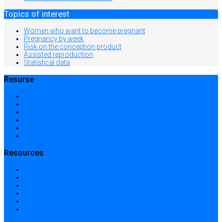
Topics of interest
Women who want to become pregnant
Pregnancy by week
Risk on the conception product
Assisted reproduction
Statistical data
Resurse
Acasă
Locații și prețuri
Centre medicale în București
Căutare avansată
Dicționar
Harta site-ului
Resources
Home
Locations and prices
Medical centers in Bucharest
Advanced search
Dictionary
Sitemap