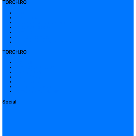
TORCH.RO
Despre noi
Termeni și condiții
Politica de confidențialitate
Politica de cookies
Contribuții
Adrese de contact
Formular de contact / Solicitare
TORCH.RO.
About Us
Terms and conditions
Privacy Policy
Cookie Policy
Contributions
Contact addresses
Contact form / Request
Social