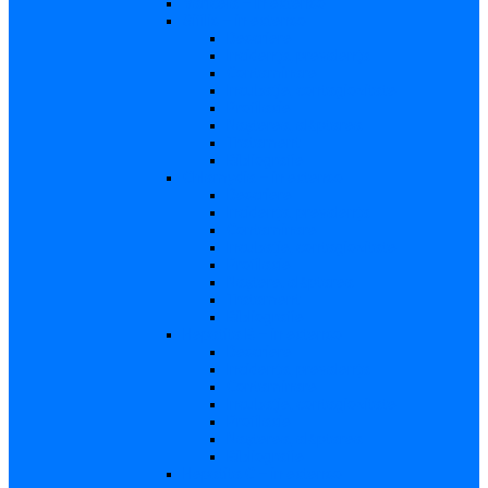
Varicela – in extenso
Sifilis – in extenso
Descriere
Incidenţa, prevalenţa
Contaminare
Incubaţie, contagiozitate
Profilaxie
Naşterea, alăptarea
Tratament
Bibliografie
Chlamydia – in extenso
Descriere
Incidența, prevalența
Contaminare
Incubație, contagiozitate
Profilaxie
Naştere, alăptarea
Tratament
Bibliografie
Hepatita B – in extenso
Descriere
Incidența, prevalența
Contaminare
Incubaţie, contagiozitate
Profilaxie
Naşterea, alăptarea
Bibliografie
Hepatita C – in extenso