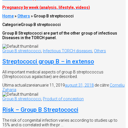
Pregnancy by week (analysis, lifestyle, videos)
Home
»
Others
»
Group B streptococci
Categorie
Group B streptococci
Group B Streptococci are part of the other group of infectious
Diseases in the TORCH panel.
Group B streptococci
,
Infectious TORCH diseases
,
Others
Streptococci group B – in extenso
All important medical aspects of group B streptococcus
(Streptococcus agalactiae) are described.
Ultima actualizare
ianuarie 11, 2019
august 31, 2018
de către
Corneliu
Zaharia
Group B streptococci
,
Product of conception
Risk – Group B Streptococci
The risk of congenital infection varies according to studies up to
15% and is correlated with the pr …