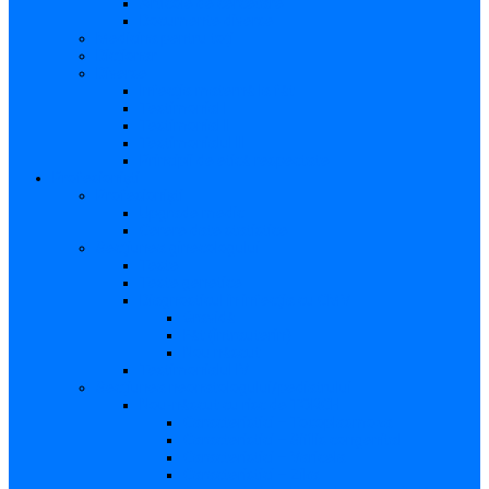
Articole de cercetare
Documente diverse
Medicina pentru toți
Dicționar
Diverse
Infecția maternă la făt
Testimonial I
Testimonial II
Testimonialul III
Principii de etică respectate
Profesioniști
Profesioniști
Upgrade medic
Cerere date statistice
Secţiunea ginecologului
Teste
Teste genetice
Diagnosticul în infecţia cu CMV
Gravidă
Făt (intrauterin)
Nou născut
Testimonialul IV
Secțiunea neonatologului/pediatrului
Nou-născut cu risc de TORCH
Caracteristici – Toxoplasmoza
Caracteristici – Sifilis congenital
Caracteristici – Varicela
Caracteristici – Zika