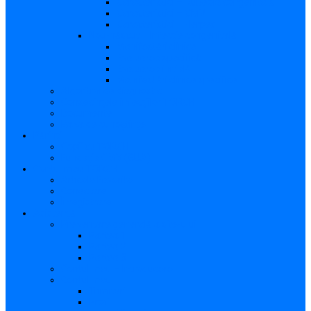
Caracteristici – Rubeola congenitală
Caracteristici – CMV
Caracteristici – Herpes
Nou-născut – Infecție congenitală
Manifestări clinice
Evaluarea specifică
Evaluarea inițială
Manifestări clinice specifice
Algoritmi de diagnostic
Consecinţele infecţiilor TORCH
Documente
Baza de cunoștințe
Părinți
Copii cu TORCH
Fundația CMV (SUA)
Contul meu TORCH
Articole Favorite
Conectare
Înregistrare
Asistență
Prezentare generală a site-ului
Partea 1
Partea 2
Partea 3
Contul meu – Introducere
Contul meu
Trimiteri
Profil