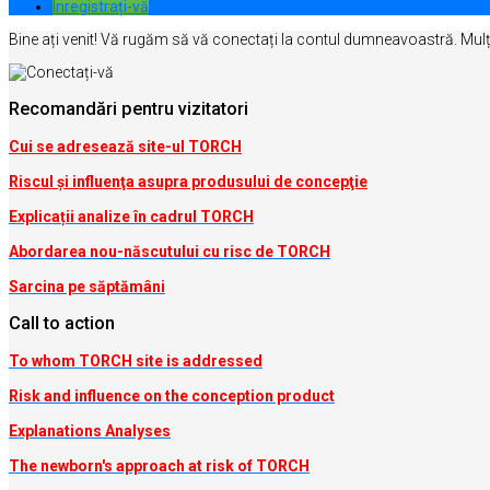
Inregistrați-vă
Bine ați venit! Vă rugăm să vă conectați la contul dumneavoastră. Mu
Recomandări pentru vizitatori
Cui se adresează site-ul TORCH
Riscul şi influenţa asupra produsului de concepţie
Explicații analize în cadrul TORCH
Abordarea nou-născutului cu risc de TORCH
Sarcina pe săptămâni
Call to action
To whom TORCH site is addressed
Risk and influence on the conception produc
t
Explanations Analyses
The newborn's approach at risk of TORCH