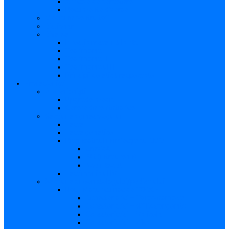
Articole de cercetare
Documente diverse
Medicina pentru toți
Dicționar
Diverse
Infecția maternă la făt
Testimonial I
Testimonial II
Testimonialul III
Principii de etică respectate
Profesioniști
Profesioniști
Upgrade medic
Cerere date statistice
Secţiunea ginecologului
Teste
Teste genetice
Diagnosticul în infecţia cu CMV
Gravidă
Făt (intrauterin)
Nou născut
Testimonialul IV
Secțiunea neonatologului/pediatrului
Nou-născut cu risc de TORCH
Caracteristici – Toxoplasmoza
Caracteristici – Sifilis congenital
Caracteristici – Varicela
Caracteristici – Zika