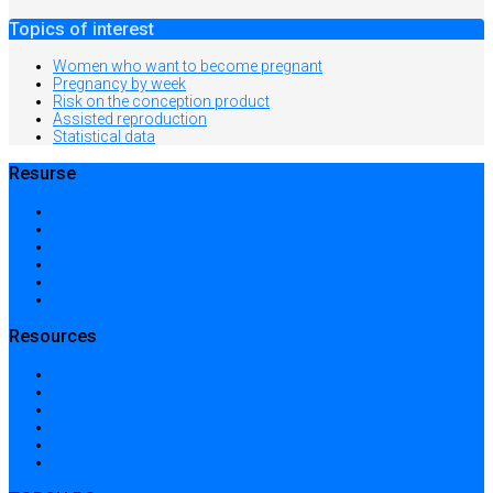
Topics of interest
Women who want to become pregnant
Pregnancy by week
Risk on the conception product
Assisted reproduction
Statistical data
Resurse
Acasă
Locații și prețuri
Centre medicale în București
Căutare avansată
Dicționar
Harta site-ului
Resources
Home
Locations and prices
Medical centers in Bucharest
Advanced search
Dictionary
Sitemap