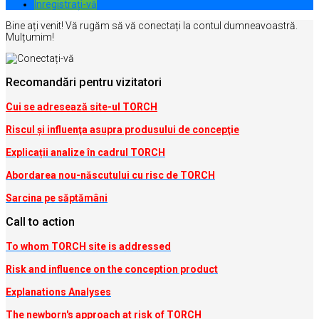
Inregistrați-vă
Bine ați venit! Vă rugăm să vă conectați la contul dumneavoastră.
Mulțumim!
Recomandări pentru vizitatori
Cui se adresează site-ul TORCH
Riscul şi influenţa asupra produsului de concepţie
Explicații analize în cadrul TORCH
Abordarea nou-născutului cu risc de TORCH
Sarcina pe săptămâni
Call to action
To whom TORCH site is addressed
Risk and influence on the conception produc
t
Explanations Analyses
The newborn's approach at risk of TORCH