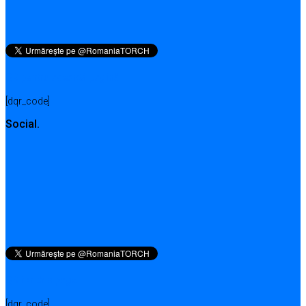
QR pentru această pagină
[dqr_code]
Social.
QR for this page
[dqr_code]