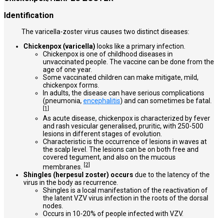
Identification
The varicella-zoster virus causes two distinct diseases:
Chickenpox (varicella)
looks like
a primary infection.
Chickenpox is one of childhood diseases in
unvaccinated people. The vaccine can be done from the
age of one year.
Some vaccinated children can make mitigate, mild,
chickenpox forms.
In adults, the disease can have serious complications
(pneumonia,
encephalitis
) and can sometimes be fatal.
[1]
As acute disease, chickenpox is characterized by fever
and rash vesicular generalised, pruritic, with 250-500
lesions in different stages of evolution.
Characteristic is the occurrence of lesions in waves at
the scalp level. The lesions can be on both free and
covered tegument, and also on the mucous
[2]
membranes.
Shingles (herpesul zoster) occurs
due to the latency of the
virus in the body as recurrence.
Shingles is a local manifestation of the reactivation of
the latent VZV virus infection in the roots of the dorsal
nodes.
Occurs in 10-20% of people infected with VZV.