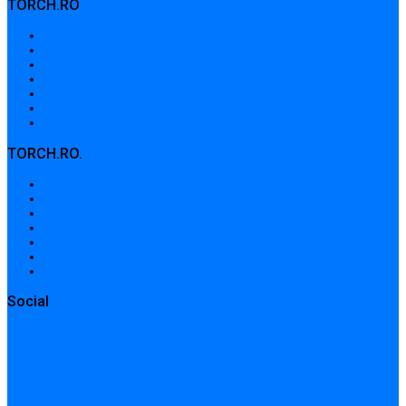
TORCH.RO
Despre noi
Termeni și condiții
Politica de confidențialitate
Politica de cookies
Contribuții
Adrese de contact
Formular de contact / Solicitare
TORCH.RO.
About Us
Terms and conditions
Privacy Policy
Cookie Policy
Contributions
Contact addresses
Contact form / Request
Social