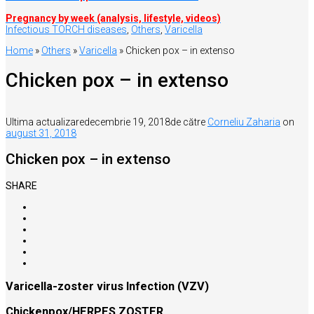
Pregnancy by week (analysis, lifestyle, videos)
Infectious TORCH diseases
,
Others
,
Varicella
Home
»
Others
»
Varicella
»
Chicken pox – in extenso
Chicken pox – in extenso
Ultima actualizare
decembrie 19, 2018
de către
Corneliu Zaharia
on
august 31, 2018
Chicken pox – in extenso
SHARE
Varicella-zoster virus Infection (VZV)
Chickenpox/HERPES ZOSTER