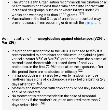
The World Health Organisation recommends vaccination of all
health workers or at least those who come into contact with
increased risk groups, such as newborn infants under 28
[27]
weeks and weighing less than 1000 grams.
Vaccination in the first 3 days of an infectant contact may
prevent disease from occurring or diminish the
symptoms
.
Administration of Immunoglobulins against chickenpox (VZIG or
VariZIG)
If a pregnant susceptible to the virus is exposed to VZV it is
recommended to administer specific immunoglobulins (anti-
varicella zoster VZIG or VariZIG) prepared from the plasma of
normal blood donors with increased titers of anti-vzv
antibodies, in the first 72-96 hours after the exposure, after
[28]
this period there are no studies on efficacy.
Immunoglobulins may also be given to newborns whose
mothers have signs of chickenpox a week before birth or 2-3
[29]
days after birth.
Mothers and newborns with chickenpox or possibly infected
should be isolated.
No treatment is recommended in the case of neonatal
chickenpox if the mother’s eruption occurred more than 7
[30]
days before birth.