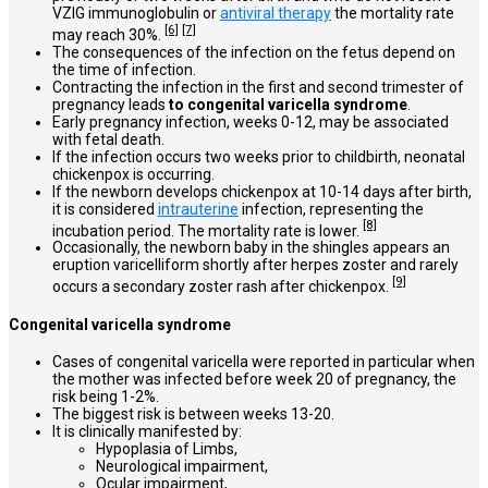
VZIG immunoglobulin or
antiviral therapy
the mortality rate
[6]
[7]
may reach 30%.
The consequences of the infection on the fetus depend on
the time of infection.
Contracting the infection in the first and second trimester of
pregnancy leads
to congenital varicella syndrome
.
Early pregnancy infection, weeks 0-12, may be associated
with fetal death.
If the infection occurs two weeks prior to childbirth, neonatal
chickenpox is occurring.
If the newborn develops chickenpox at 10-14 days after birth,
it is considered
intrauterine
infection, representing the
[8]
incubation period. The mortality rate is lower.
Occasionally, the newborn baby in the shingles appears an
eruption varicelliform shortly after herpes zoster and rarely
[9]
occurs a secondary zoster rash after chickenpox.
Congenital varicella syndrome
Cases of congenital varicella were reported in particular when
the mother was infected before week 20 of pregnancy, the
risk being 1-2%.
The biggest risk is between weeks 13-20.
It is clinically manifested by:
Hypoplasia of Limbs,
Neurological impairment,
Ocular impairment,