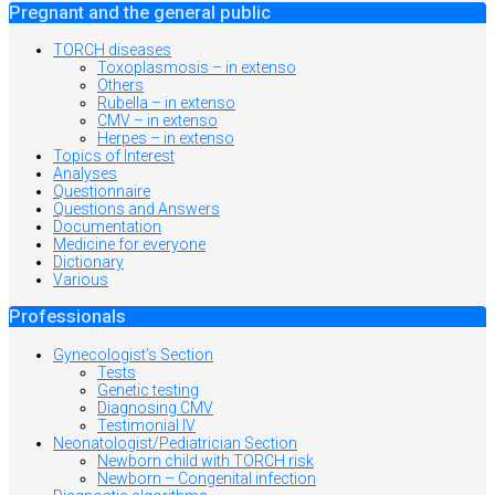
articole
Pregnant and the general public
TORCH diseases
Toxoplasmosis – in extenso
Others
Rubella – in extenso
CMV – in extenso
Herpes – in extenso
Topics of Interest
Analyses
Questionnaire
Questions and Answers
Documentation
Medicine for everyone
Dictionary
Various
Professionals
Gynecologist’s Section
Tests
Genetic testing
Diagnosing CMV
Testimonial IV
Neonatologist/Pediatrician Section
Newborn child with TORCH risk
Newborn – Congenital infection