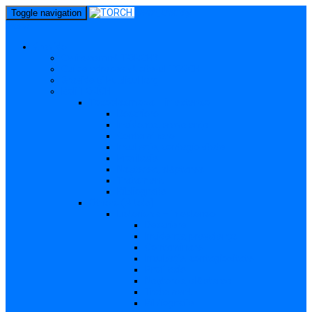
perm_identity
Toggle navigation
menu
Gravide
Ce înseamnă TORCH?
Cui se adresează site-ul TORCH
Gravide și Publicul larg
Boli TORCH
Toxoplasmoza – in extenso
Descriere
Incidența, prevalența
Contaminare
Incubație, contagiozitate
Profilaxie
Nașterea, alăptarea
Tratament
Bibliografie
Others (Altele)
Listerioza – in extenso
Descriere
Incidența, prevalența
Contaminare
Incubație, contagiozitate
Profilaxie
Nașterea, alăptarea
Tratament
Bibliografie