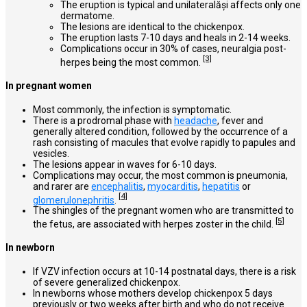
The eruption is typical and unilateralăși affects only one
dermatome.
The lesions are identical to the chickenpox.
The eruption lasts 7-10 days and heals in 2-14 weeks.
Complications occur in 30% of cases, neuralgia post-
[3]
herpes being the most common.
In pregnant women
Most commonly, the infection is symptomatic.
There is a prodromal phase with
headache
, fever and
generally altered condition, followed by
the occurrence of a
rash consisting of macules that evolve rapidly to papules and
vesicles
.
The lesions appear in waves for 6-10 days.
Complications may occur, the most common is pneumonia,
and rarer are
encephalitis
,
myocarditis
,
hepatitis
or
[4]
glomerulonephritis
.
The shingles of the pregnant women who are transmitted to
[5]
the fetus, are associated with herpes zoster in the child.
In newborn
If VZV infection occurs at 10-14 postnatal days, there is a risk
of severe generalized chickenpox.
In newborns whose mothers develop chickenpox 5 days
previously or two weeks after birth and who do not receive