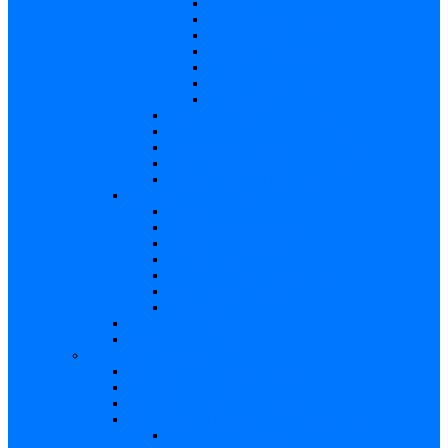
Descriere
Incidenţa, prevalenţa
Contaminare
Incubaţie, contagiozitate
Profilaxie
Naşterea, alăptarea
Bibliografie
infecția HIV/SIDA – in extenso
Parvovirusul B19 – in extenso
Streptococii de grup B – in extenso
Infecţia gonococică – in extenso
Virusul Zika – in extenso
Rubeola – in extenso
Descriere
Incidenţa, prevalenţa
Incubaţie, contagiozitate
Contaminare
Profilaxie (cum se previne)
Naşterea, alăptarea
Tratament
CMV – in extenso
Herpes – in extenso
Subiecte de interes
Femei care doresc să conceapă
Sarcina pe săptămâni
Calculul săptămânii de sarcină
Riscul asupra produsului de concepţie
Risc – Toxoplasmoza