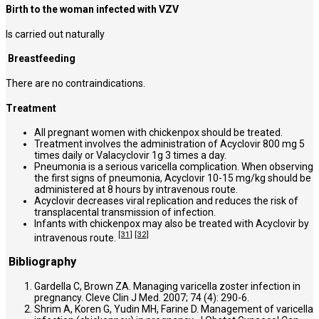
Birth to the woman infected with VZV
Is carried out naturally
Breastfeeding
There are no contraindications.
Treatment
All pregnant women with chickenpox should be treated.
Treatment involves the administration of Acyclovir 800 mg 5
times daily or Valacyclovir 1g 3 times a day.
Pneumonia is a serious varicella complication. When observing
the first signs of pneumonia, Acyclovir 10-15 mg/kg should be
administered at 8 hours by intravenous route.
Acyclovir decreases viral replication and reduces the risk of
transplacental transmission of infection.
Infants with chickenpox may also be treated with Acyclovir by
[31]
[32]
intravenous route.
Bibliography
Gardella C, Brown ZA. Managing varicella zoster infection in
pregnancy. Cleve Clin J Med. 2007; 74 (4): 290-6.
Shrim A, Koren G, Yudin MH, Farine D. Management of varicella