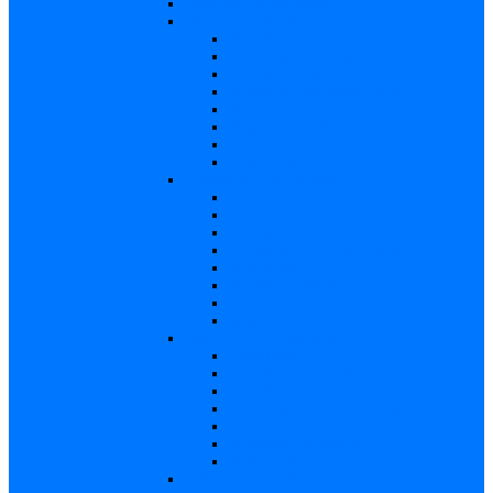
Varicela – in extenso
Sifilis – in extenso
Descriere
Incidenţa, prevalenţa
Contaminare
Incubaţie, contagiozitate
Profilaxie
Naşterea, alăptarea
Tratament
Bibliografie
Chlamydia – in extenso
Descriere
Incidența, prevalența
Contaminare
Incubație, contagiozitate
Profilaxie
Naştere, alăptarea
Tratament
Bibliografie
Hepatita B – in extenso
Descriere
Incidența, prevalența
Contaminare
Incubaţie, contagiozitate
Profilaxie
Naşterea, alăptarea
Bibliografie
Hepatita C – in extenso