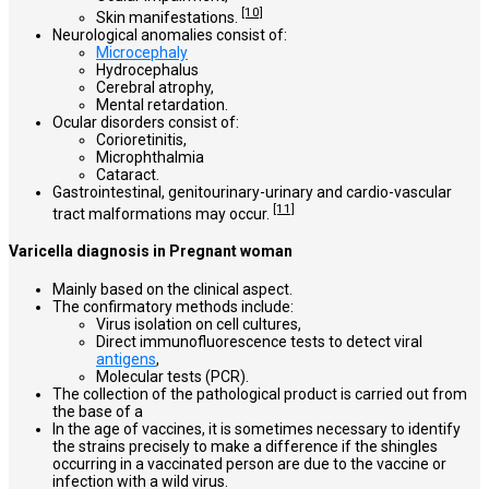
[10]
Skin manifestations.
Neurological anomalies consist of:
Microcephaly
Hydrocephalus
Cerebral atrophy,
Mental retardation.
Ocular disorders consist of:
Corioretinitis,
Microphthalmia
Cataract.
Gastrointestinal, genitourinary-urinary and cardio-vascular
[11]
tract malformations may occur.
Varicella diagnosis in Pregnant woman
Mainly based on the clinical aspect.
The confirmatory methods include:
Virus isolation on cell cultures,
Direct immunofluorescence tests to detect viral
antigens
,
Molecular tests (PCR).
The collection of the pathological product is carried out from
the base of a
In the age of vaccines, it is sometimes necessary to identify
the strains precisely to make a difference if the shingles
occurring in a vaccinated person are due to the vaccine or
infection with a wild virus.