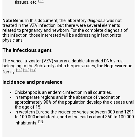
[14]
tissues, etc.
Note Bene.
In this document, the laboratory
diagnosis
was not
treated in the VZV infection, but there were several elements
related to pregnancy and newborn. For the complete diagnosis of
this infection, those interested will be addressing infectionists
physicians.
The infectious agent
The varicella-zoster (VZV) virus is a double stranded DNA virus,
belonging to the Subfamily alpha herpes viruses, the Herpesviredae
[15]
[16]
[17]
family.
Incidence and prevalence
Chickenpox is an endemic infection in all countries.
In temperate regions and in the absence of vaccination
approximately 90% of the population develop the disease until
the age of 15.
In western Europe the incidence varies between 300 and 1291
to 100 000 inhabitants, and in the east is about 350 to 100 000
[18]
inhabitants.