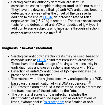
Serological tests, antibody detection, are useful in
complicated cases or epidemiological studies. It’s not routine.
They have the downside that IgG anti-VZV antibodies become
detectable one week after the onset of the disease. In
addition to the use of
ELISA
, an increased rate of false
negative results (15-20%) is recorded. There are no validated
tests for the detection of anti-VZV antibodies of IgM type. In
addition to some subjects who have gone through infection
[12]
may persist a certain IgM titer.
Diagnosis in newborn (neonatal)
Serological, antibody detection tests may be used, based on
methods such as
ELISA
or indirect immunofluorescence.
These have the disadvantage of having a low sensitivity in
early diagnosis and cross-reactions may occur with HSV.
Detection of anti-VZV antibodies of IgM type indicates the
presence of active infection.
The method with the highest sensitivity and specificity is PCR,
[13]
based on the amplification of viral DNA sequences.
PCR from the amniotic fluid is the method used to determine
the transmission of the infection to the fetus.
The prenatal diagnosis of the infection includes the
identification of ultrasound signs such as deformations of
limbs, hydrocephalus/
microcephaly
, calcification of soft