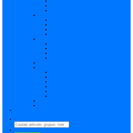
Vizualizare
Editare
Poza de profil
Notificări
Citite
Necitite
Sortare
Acțiuni multiple
Mesaje
Primite
Importante
Trimise
Mesaj nou
Conversația
Fișiere
Fișierele mele
Fișiere partajate
Editare fișier
Căutare fișier
Fișier nou
Situație fișiere
Directoare
Ștergere
Comutator limbă
search
perm_identity
Conectați-vă