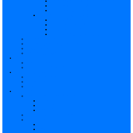
Caracteristici – Rubeola congenitală
Caracteristici – CMV
Caracteristici – Herpes
Nou-născut – Infecție congenitală
Manifestări clinice
Evaluarea specifică
Evaluarea inițială
Manifestări clinice specifice
Algoritmi de diagnostic
Consecinţele infecţiilor TORCH
Documente
Baza de cunoștințe
Părinți
Copii cu TORCH
Fundația CMV (SUA)
Contul meu TORCH
Articole Favorite
Conectare
Înregistrare
Asistență
Prezentare generală a site-ului
Partea 1
Partea 2
Partea 3
Contul meu – Introducere
Contul meu
Trimiteri
Profil