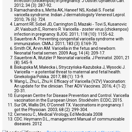
infection (chickenpox) in pregnancy. J Obstet Gynaecol Can.
2012; 34 (3): 287-92.
Ramachandra s, Metta AK, Haneef NS, Kodali S. Foetal
varicella syndrome. Indian J dermatologisty Venereol Leprol.
2010; 76 (6): 724.
Lamont RF, Sobel JD, Carrington D, Mazaki ‐ Tovi S, Kusanovic
JP, Vaisbuch E, Romero R. Varicella ‐ zoster virus (chickenpox)
infection in pregnancy. BJOG. 2011; 118 (10): 1155-62.
Sauerbrei A. Preventing congenital varicella syndrome with
immunization. CMAJ. 2011; 183 (3): E169-70.
Smith CK, Arvin AM. Varicella in the fetus and newborn.
Neonatal foetal semen. 2009 Aug; 14 (4): 209-17.
Sauerbrei A, Wutzler P. Neonatal varicella. J Perinatol. 2001; 21
(8): 545-9.
Biskupska M, Małecka i, Stryczyńska-Kazubska J, Wysocki J.
Varicella — a potential threat to maternal and fetal health.
Ginekologia Polska. 2017; 88 (1): 13-9.
Wang L, Zhu L, Zhu H. Efficacy of Varicella (VZV) Vaccination:
An update for the clinician. Ther ADV Vaccines. 2016; 4 (1-2):
20-31.
European Centre for Disease Prevention and Control. Varicella
vaccination in the European Union. Stockholm: ECDC; 2015.
Sur DK, Wallis DH, O’Connell TX. Vaccinations in pregnancy. I
got the Physician. 2003; 68 (2): 299-304.
Cernescu C., Medical Virology, Ed Medicala 2008
CDC. Heymann D.L., management Manual of communicable
diseases. 2012