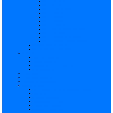
Risc – Listerioza
Risc – Sifilis
Risc – Parvovirusul B19
Risc – Varicela
Risc – Hepatita B
Risc – Hepatita C
Risc – HIV/SIDA
Risc – Streptococii de grup B
Risc – Rubeola
Risc – Virusul citomegalic
Risc – Virusul herpes simplex
Reproducere asistată
Date statistice medicale
Analize
Explicaţii analize
Locații și prețuri
Interpretare rezultate CMV
Ghid explicativ
Chestionar
Chestionar screening
Întrebări şi răspunsuri
Documentare
Cărți, cursuri, teze de doctorat, ghiduri
Prezentări
Articole medicale
Videoclipuri – TORCH
Programe Android
Aplicații – AppStore