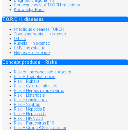
Diagnostic algorithms
Consequences of TORCH infections
Knowledge Base
T.O.R.C.H. diseases
Infectious diseases TORCH
Toxoplasmosis – in extenso
Others
Rubella – in extenso
CMV – in extenso
Herpes – in extenso
Concept produce – Risks
Risk on the conception product
Risk – Toxoplasmosis
Risk – Rubella
Risk – Cytomegalovirus
Risk – Herpes simplex virus
Risk – Listeriosis
Risk – Chickenpox
Risk – Syphilis
Risk – Hepatitis B
Risk – Hepatitis C
Risk – HIV/AIDS
Risk – Parvovirus B19
Risk – Group B Streptococci