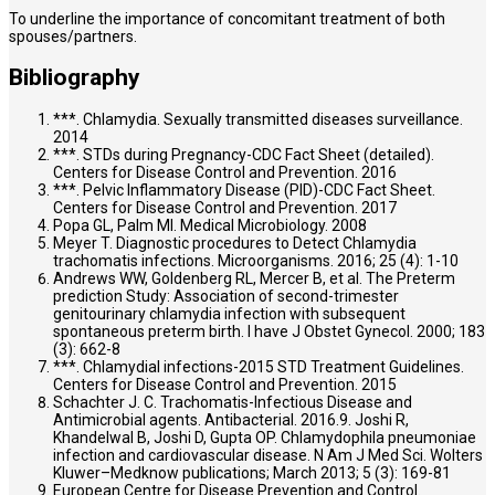
To underline the importance of concomitant treatment of both
spouses/partners.
Bibliography
***. Chlamydia. Sexually transmitted diseases surveillance.
2014
***. STDs during Pregnancy-CDC Fact Sheet (detailed).
Centers for Disease Control and Prevention. 2016
***. Pelvic Inflammatory Disease (PID)-CDC Fact Sheet.
Centers for Disease Control and Prevention. 2017
Popa GL, Palm MI. Medical Microbiology. 2008
Meyer T. Diagnostic procedures to Detect Chlamydia
trachomatis infections. Microorganisms. 2016; 25 (4): 1-10
Andrews WW, Goldenberg RL, Mercer B, et al. The Preterm
prediction Study: Association of second-trimester
genitourinary chlamydia infection with subsequent
spontaneous preterm birth. I have J Obstet Gynecol. 2000; 183
(3): 662-8
***. Chlamydial infections-2015 STD Treatment Guidelines.
Centers for Disease Control and Prevention. 2015
Schachter J. C. Trachomatis-Infectious Disease and
Antimicrobial agents. Antibacterial. 2016.9. Joshi R,
Khandelwal B, Joshi D, Gupta OP. Chlamydophila pneumoniae
infection and cardiovascular disease. N Am J Med Sci. Wolters
Kluwer–Medknow publications; March 2013; 5 (3): 169-81
European Centre for Disease Prevention and Control.