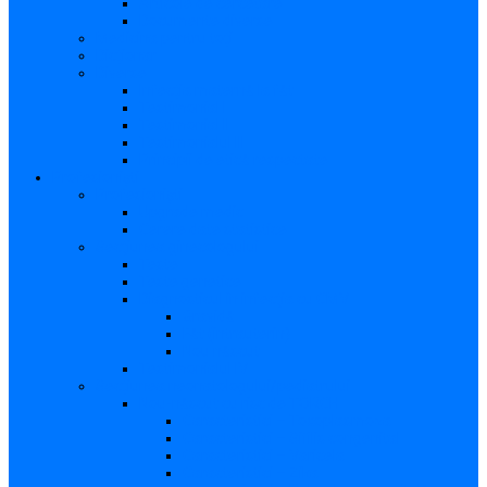
Articole de cercetare
Documente diverse
Medicina pentru toți
Dicționar
Diverse
Infecția maternă la făt
Testimonial I
Testimonial II
Testimonialul III
Principii de etică respectate
Profesioniști
Profesioniști
Upgrade medic
Cerere date statistice
Secţiunea ginecologului
Teste
Teste genetice
Diagnosticul în infecţia cu CMV
Gravidă
Făt (intrauterin)
Nou născut
Testimonialul IV
Secțiunea neonatologului/pediatrului
Nou-născut cu risc de TORCH
Caracteristici – Toxoplasmoza
Caracteristici – Sifilis congenital
Caracteristici – Varicela
Caracteristici – Zika