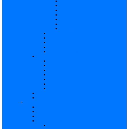
Descriere
Incidenţa, prevalenţa
Contaminare
Incubaţie, contagiozitate
Profilaxie
Naşterea, alăptarea
Bibliografie
infecția HIV/SIDA – in extenso
Parvovirusul B19 – in extenso
Streptococii de grup B – in extenso
Infecţia gonococică – in extenso
Virusul Zika – in extenso
Rubeola – in extenso
Descriere
Incidenţa, prevalenţa
Incubaţie, contagiozitate
Contaminare
Profilaxie (cum se previne)
Naşterea, alăptarea
Tratament
CMV – in extenso
Herpes – in extenso
Subiecte de interes
Femei care doresc să conceapă
Sarcina pe săptămâni
Calculul săptămânii de sarcină
Riscul asupra produsului de concepţie
Risc – Toxoplasmoza