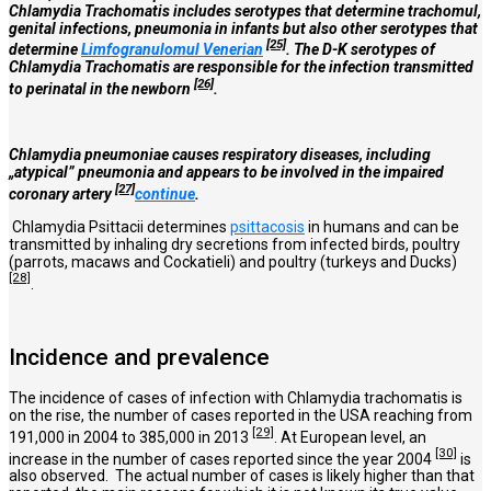
Chlamydia Trachomatis includes serotypes that determine trachomul,
genital infections, pneumonia in infants but also other serotypes that
[25]
determine
Limfogranulomul Venerian
. The D-K serotypes of
Chlamydia Trachomatis are responsible for the infection transmitted
[26]
to perinatal in the newborn
.
Chlamydia pneumoniae causes respiratory diseases, including
„atypical” pneumonia and appears to be involved in the impaired
[27]
coronary artery
continue
.
Chlamydia Psittacii determines
psittacosis
in humans and can be
transmitted by inhaling dry secretions from infected birds, poultry
(parrots, macaws and Cockatieli) and poultry (turkeys and Ducks)
[28]
.
Incidence and prevalence
The incidence of cases of infection with Chlamydia trachomatis is
on the rise, the number of cases reported in the USA reaching from
[29]
191,000 in 2004 to 385,000 in 2013
. At European level, an
[30]
increase in the number of cases reported since the year 2004
is
also observed. The actual number of cases is likely higher than that