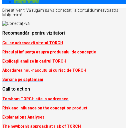
Inregistrați-vă
Bine ați venit! Vă rugăm să vă conectați la contul dumneavoastră.
Mulțumim!
Recomandări pentru vizitatori
Cui se adresează site-ul TORCH
Riscul şi influenţa asupra produsului de concepţie
Explicații analize în cadrul TORCH
Abordarea nou-născutului cu risc de TORCH
Sarcina pe săptămâni
Call to action
To whom TORCH site is addressed
Risk and influence on the conception produc
t
Explanations Analyses
The newborn's approach at risk of TORCH