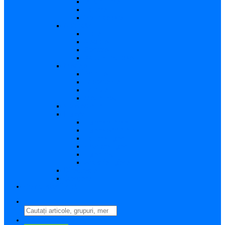
Vizualizare
Editare
Poza de profil
Notificări
Citite
Necitite
Sortare
Acțiuni multiple
Mesaje
Primite
Importante
Trimise
Mesaj nou
Conversația
Fișiere
Fișierele mele
Fișiere partajate
Editare fișier
Căutare fișier
Fișier nou
Situație fișiere
Directoare
Ștergere
Comutator limbă
search
perm_identity
Conectați-vă