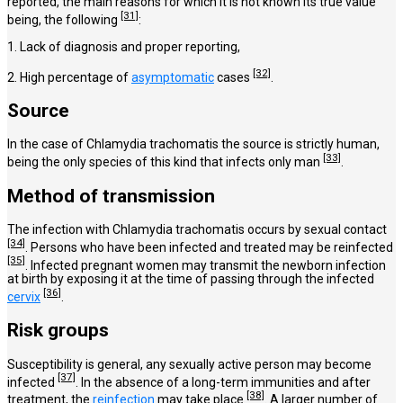
reported, the main reasons for which it is not known its true value
[31]
being, the following
:
1. Lack of diagnosis and proper reporting,
[32]
2. High percentage of
asymptomatic
cases
.
Source
In the case of Chlamydia trachomatis the source is strictly human,
[33]
being the only species of this kind that infects only man
.
Method of transmission
The infection with Chlamydia trachomatis occurs by sexual contact
[34]
. Persons who have been infected and treated may be reinfected
[35]
. Infected pregnant women may transmit the newborn infection
at birth by exposing it at the time of passing through the infected
[36]
cervix
.
Risk groups
Susceptibility is general, any sexually active person may become
[37]
infected
. In the absence of a long-term immunities and after
[38]
treatment, the
reinfection
may take place
. A larger number of