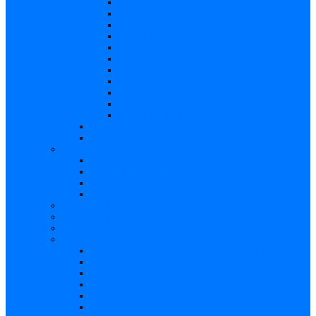
Risc – Listerioza
Risc – Sifilis
Risc – Parvovirusul B19
Risc – Varicela
Risc – Hepatita B
Risc – Hepatita C
Risc – HIV/SIDA
Risc – Streptococii de grup B
Risc – Rubeola
Risc – Virusul citomegalic
Risc – Virusul herpes simplex
Reproducere asistată
Date statistice medicale
Analize
Explicaţii analize
Locații și prețuri
Interpretare rezultate CMV
Ghid explicativ
Chestionar
Chestionar screening
Întrebări şi răspunsuri
Documentare
Cărți, cursuri, teze de doctorat, ghiduri
Prezentări
Articole medicale
Videoclipuri – TORCH
Programe Android
Aplicații – AppStore