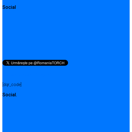
Social
QR pentru această pagină
[dqr_code]
Social.