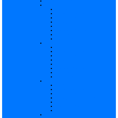
Varicela – in extenso
Sifilis – in extenso
Descriere
Incidenţa, prevalenţa
Contaminare
Incubaţie, contagiozitate
Profilaxie
Naşterea, alăptarea
Tratament
Bibliografie
Chlamydia – in extenso
Descriere
Incidența, prevalența
Contaminare
Incubație, contagiozitate
Profilaxie
Naştere, alăptarea
Tratament
Bibliografie
Hepatita B – in extenso
Descriere
Incidența, prevalența
Contaminare
Incubaţie, contagiozitate
Profilaxie
Naşterea, alăptarea
Bibliografie
Hepatita C – in extenso