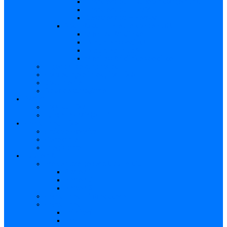
Caracteristici – Rubeola congenitală
Caracteristici – CMV
Caracteristici – Herpes
Nou-născut – Infecție congenitală
Manifestări clinice
Evaluarea specifică
Evaluarea inițială
Manifestări clinice specifice
Algoritmi de diagnostic
Consecinţele infecţiilor TORCH
Documente
Baza de cunoștințe
Părinți
Copii cu TORCH
Fundația CMV (SUA)
Contul meu TORCH
Articole Favorite
Conectare
Înregistrare
Asistență
Prezentare generală a site-ului
Partea 1
Partea 2
Partea 3
Contul meu – Introducere
Contul meu
Trimiteri
Profil