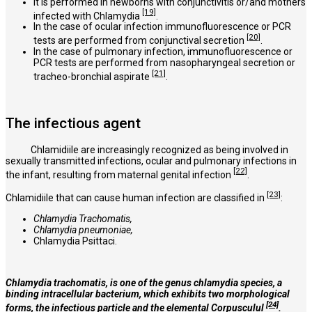
It is performed in newborns with conjunctivitis or/and mothers
[19]
infected with Chlamydia
.
In the case of ocular infection
immunofluorescence or PCR
[20]
tests are performed from conjunctival secretion
.
In the case of pulmonary infection, immunofluorescence or
PCR tests are performed from nasopharyngeal secretion or
[21]
tracheo-bronchial aspirate
.
The infectious agent
Chlamidiile are increasingly recognized as being involved in
sexually transmitted infections, ocular and pulmonary infections in
[22]
the infant, resulting from maternal genital infection
.
[23]
Chlamidiile that can cause human infection are classified in
:
Chlamydia Trachomatis,
Chlamydia pneumoniae,
Chlamydia Psittaci.
Chlamydia trachomatis, is one of the genus chlamydia species, a
binding intracellular bacterium, which exhibits two morphological
[24]
forms, the infectious particle and the elemental Corpusculul
.