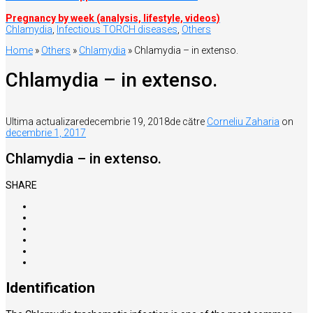
Pregnancy by week (analysis, lifestyle, videos)
Chlamydia
,
Infectious TORCH diseases
,
Others
Home
»
Others
»
Chlamydia
»
Chlamydia – in extenso.
Chlamydia – in extenso.
Ultima actualizare
decembrie 19, 2018
de către
Corneliu Zaharia
on
decembrie 1, 2017
Chlamydia – in extenso.
SHARE
Identification