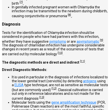
[7]
birth
.
In genitally infected pregnant women with Chlamydia the
infection may be transmitted to the newborn during childbirth,
[8]
causing conjunctivitis or pneumonia
.
.
Diagnosis
Tests for the identification of Chlamydia infection should be
considered in people who have had partners with this infection,
[9]
whether they have suggestive
symptoms
or are
asymptomatic
.
The diagnosis of chlamidian infection has undergone considerable
changes in recent years as a result of the occurrence of tests that
[10]
are carried out by molecular biology
.
[11]
The diagnostic methods are direct and indirect
.
Direct Diagnostic Methods:
It is used in particular in the diagnosis of infections localized to
the lower genital tract (cervicitis) by detecting
antigens
using
a
ELISA
type technique; are not as sensitive as molecular tests
[12]
(but are commonly used)
. Classical cultivation is carried
out only in reference laboratories and is not made for the
[13]
current diagnosis
.
Molecular tests using the
gene amplification technique
(PCR,
Polimerase Chain reaction) are of the most faithful, specific