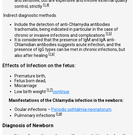
and sensitive, but are expensive and involve external quality
[14]
control, strictly
.
Indirect diagnostic methods:
Include the detection of anti-Chlamydia antibodies
trachomatis, being indicated in particular in the case of
[15]
chronic or invasive infections and complications
.
It is considered that the presence of IgM and IgA anti-
Chlamidian antibodies suggests acute infection, and the
presence of IgG types can be met in chronic infections, but
[16]
also after healing
.
Effects of Infection on the fetus:
Premature birth,
Fetus born dead,
Miscarriage
[17]
Low birth weight
continue
Manifestations of the Chlamydia infection in the newborn:
Ocular infections –
Periodic ophtalmia neonatorum
[18]
Pulmonary infections
Diagnosis of Newborn