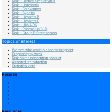
Risk – Herpes simplex virus
Risk – Listeriosis
Risk – Chickenpox
Risk – Syphilis
Risk – Hepatitis B
Risk – Hepatitis C
Risk – HIV/AIDS
Risk – Parvovirus B19
Risk – Group B Streptococci
Topics of interest
Women who want to become pregnant
Pregnancy by week
Risk on the conception product
Assisted reproduction
Statistical data
Resurse
Acasă
Locații și prețuri
Centre medicale în București
Căutare avansată
Dicționar
Harta site-ului
Resources