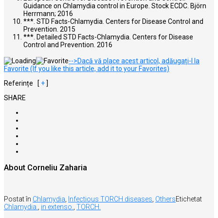
Guidance on Chlamydia control in Europe. Stock ECDC. Björn
Herrmann; 2016
***. STD Facts-Chlamydia. Centers for Disease Control and
Prevention. 2015
***. Detailed STD Facts-Chlamydia. Centers for Disease
Control and Prevention. 2016
-->Dacă vă place acest articol, adăugați-l la
Favorite (If you like this article, add it to your Favorites)
Referințe
[
+
]
SHARE
About Corneliu Zaharia
Postat în
Chlamydia
,
Infectious TORCH diseases
,
Others
Etichetat
Chlamydia.
,
in extenso.
,
TORCH.