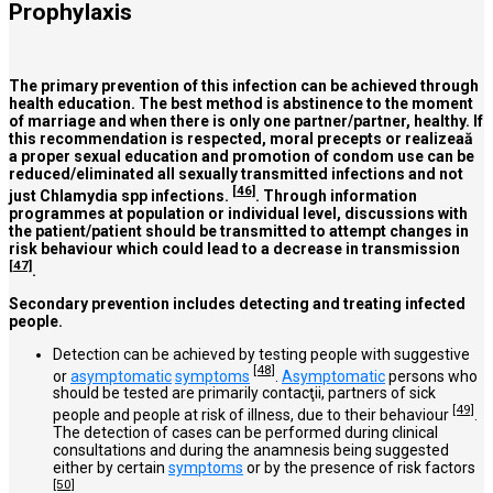
Prophylaxis
The primary prevention of this infection can be achieved through
health education. The best method is abstinence to the moment
of marriage and when there is only one partner/partner, healthy. If
this recommendation is respected, moral precepts or realizeaă
a proper sexual education and promotion of condom use can be
reduced/eliminated all sexually transmitted infections and not
[46]
just Chlamydia spp infections.
. Through information
programmes at population or individual level, discussions with
the patient/patient should be transmitted to attempt changes in
risk behaviour which could lead to a decrease in transmission
[47]
.
Secondary prevention includes detecting and treating infected
people.
Detection can be achieved by testing people with suggestive
[48]
or
asymptomatic
symptoms
.
Asymptomatic
persons who
should be tested are primarily contacţii, partners of sick
[49]
people and people at risk of illness, due to their behaviour
.
The detection of cases can be performed during clinical
consultations and during the anamnesis being suggested
either by certain
symptoms
or by the presence of risk factors
[50]
.