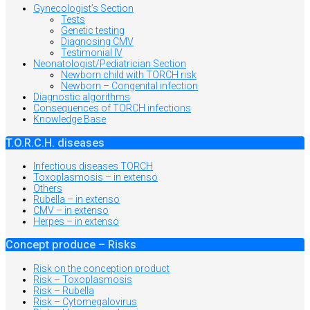
Gynecologist’s Section
Tests
Genetic testing
Diagnosing CMV
Testimonial IV
Neonatologist/Pediatrician Section
Newborn child with TORCH risk
Newborn – Congenital infection
Diagnostic algorithms
Consequences of TORCH infections
Knowledge Base
T.O.R.C.H. diseases
Infectious diseases TORCH
Toxoplasmosis – in extenso
Others
Rubella – in extenso
CMV – in extenso
Herpes – in extenso
Concept produce – Risks
Risk on the conception product
Risk – Toxoplasmosis
Risk – Rubella
Risk – Cytomegalovirus