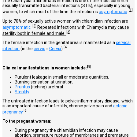
The Chlamydia trachomatis infection is one of the most common
sexually transmitted bacterial infections (STIs), especially in young
[1]
women, to which most of the time the infection is
asymptomatic
.
Up to 70% of sexually active women with chlamidian infection are
[2]
asymptomatic
.
Repeated infections with Chlamydia may cause
[3]
sterility both in female and male.
The female infection in the genital area is manifested as a
cervical
[4]
infection
(in the
cervix
=
Cervix
).
[5]
Clinical manifestations in women include:
Purulent leakage in small or moderate quantities,
Burning sensation at urination,
Pruritus
(itching) urethral
Sterility
.
The untreated infection leads to pelvic inflammatory disease, which
is an important cause of infertility, chronic pelvic pain and
ectopic
[6]
pregnancy
.
To the pregnant woman:
During pregnancy the chlamidian infection may cause
abortion, premature rupture of membranes and premature