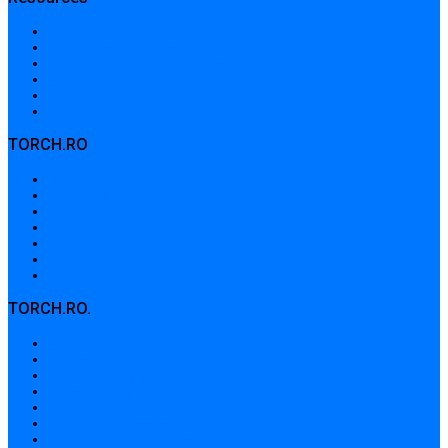
Home
Locations and prices
Medical centers in Bucharest
Advanced search
Dictionary
Sitemap
TORCH.RO
Despre noi
Termeni și condiții
Politica de confidențialitate
Politica de cookies
Contribuții
Adrese de contact
Formular de contact / Solicitare
TORCH.RO.
About Us
Terms and conditions
Privacy Policy
Cookie Policy
Contributions
Contact addresses
Contact form / Request