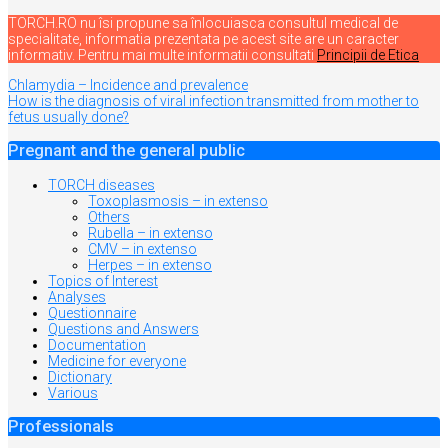
TORCH.RO nu îsi propune sa înlocuiasca consultul medical de
specialitate, informatia prezentata pe acest site are un caracter
informativ. Pentru mai multe informatii consultati
Principii de Etica
Navigare
Chlamydia – Incidence and prevalence
How is the diagnosis of viral infection transmitted from mother to
în
fetus usually done?
articole
Pregnant and the general public
TORCH diseases
Toxoplasmosis – in extenso
Others
Rubella – in extenso
CMV – in extenso
Herpes – in extenso
Topics of Interest
Analyses
Questionnaire
Questions and Answers
Documentation
Medicine for everyone
Dictionary
Various
Professionals