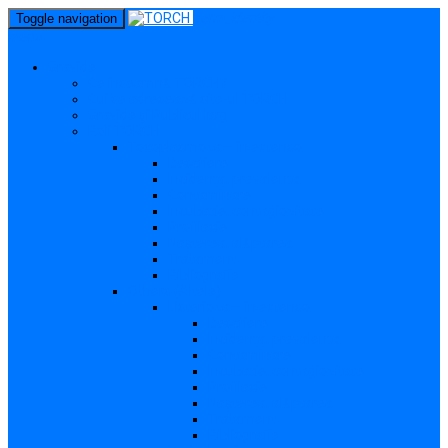
perm_identity
Toggle navigation
menu
Gravide
Ce înseamnă TORCH?
Cui se adresează site-ul TORCH
Gravide și Publicul larg
Boli TORCH
Toxoplasmoza – in extenso
Descriere
Incidența, prevalența
Contaminare
Incubație, contagiozitate
Profilaxie
Nașterea, alăptarea
Tratament
Bibliografie
Others (Altele)
Listerioza – in extenso
Descriere
Incidența, prevalența
Contaminare
Incubație, contagiozitate
Profilaxie
Nașterea, alăptarea
Tratament
Bibliografie